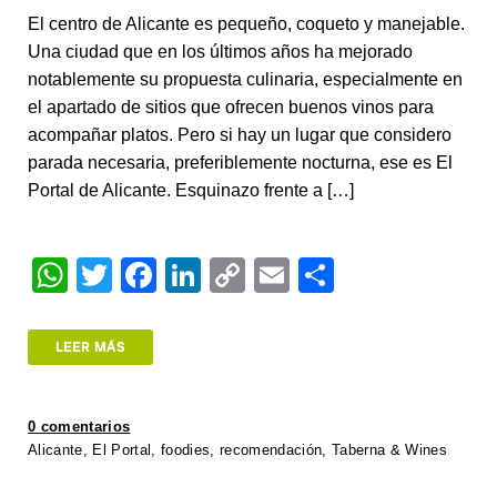
El centro de Alicante es pequeño, coqueto y manejable.
Una ciudad que en los últimos años ha mejorado
notablemente su propuesta culinaria, especialmente en
el apartado de sitios que ofrecen buenos vinos para
acompañar platos. Pero si hay un lugar que considero
parada necesaria, preferiblemente nocturna, ese es El
Portal de Alicante. Esquinazo frente a […]
W
T
F
Li
C
E
S
h
wi
a
n
o
m
h
at
tt
c
k
p
ail
ar
LEER MÁS
s
er
e
e
y
e
A
b
dI
Li
0 comentarios
p
o
n
n
Alicante
,
El Portal
,
foodies
,
recomendación
,
Taberna & Wines
p
o
k