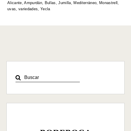
p
o
n
n
Alicante
,
Ampurdán
,
Bullas
,
Jumilla
,
Mediterráneo
,
Monastrell
,
uvas
,
variedades
,
Yecla
p
o
k
k