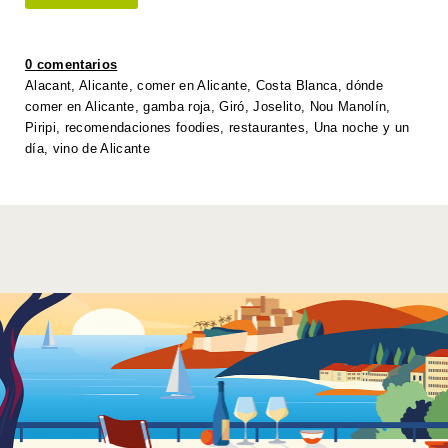
s
er
e
e
y
e
A
b
dI
Li
0 comentarios
p
o
n
n
Alacant
,
Alicante
,
comer en Alicante
,
Costa Blanca
,
dónde
comer en Alicante
,
gamba roja
,
Giró
,
Joselito
,
Nou Manolín
,
p
o
k
Piripi
,
recomendaciones foodies
,
restaurantes
,
Una noche y un
k
día
,
vino de Alicante