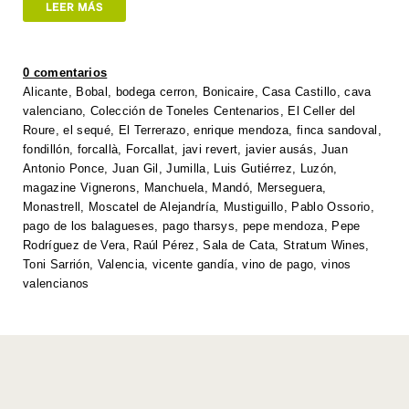
at
tt
c
k
p
ail
ar
LEER MÁS
s
er
e
e
y
e
A
b
dI
Li
0 comentarios
p
o
n
n
Alicante
,
Bobal
,
bodega cerron
,
Bonicaire
,
Casa Castillo
,
cava
valenciano
,
Colección de Toneles Centenarios
,
El Celler del
p
o
k
Roure
,
el sequé
,
El Terrerazo
,
enrique mendoza
,
finca sandoval
,
k
fondillón
,
forcallà
,
Forcallat
,
javi revert
,
javier ausás
,
Juan
Antonio Ponce
,
Juan Gil
,
Jumilla
,
Luis Gutiérrez
,
Luzón
,
magazine Vignerons
,
Manchuela
,
Mandó
,
Merseguera
,
Monastrell
,
Moscatel de Alejandría
,
Mustiguillo
,
Pablo Ossorio
,
pago de los balagueses
,
pago tharsys
,
pepe mendoza
,
Pepe
Rodríguez de Vera
,
Raúl Pérez
,
Sala de Cata
,
Stratum Wines
,
Toni Sarrión
,
Valencia
,
vicente gandía
,
vino de pago
,
vinos
valencianos