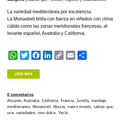
La variedad mediterránea por excelencia.
La Monastrell brilla con fuerza en viñedos con clima
cálido como las zonas meridionales francesas, el
levante español, Australia y California.
W
T
F
Li
C
E
S
h
wi
a
n
o
m
h
at
tt
c
k
p
ail
ar
LEER MÁS
s
er
e
e
y
e
A
b
dI
Li
0 comentarios
p
o
n
n
Alicante
,
Australia
,
California
,
Francia
,
Jumilla
,
maridaje
,
mediterraneo
,
Monastrell
,
Murcia
,
nuevo mundo
,
sabias que
,
p
o
k
uva
,
variedades
,
vino dulce
,
Yecla
k