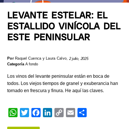
LEVANTE ESTELAR: EL
ESTALLIDO VINÍCOLA DEL
ESTE PENINSULAR
Por
Raquel Cuenca y Laura Calvo
,
2 julio, 2025
Categoría
A fondo
Los vinos del levante peninsular están en boca de
todos. Los viejos tiempos de granel y exuberancia han
tornado en frescura y finura. He aquí las claves.
W
T
F
Li
C
E
S
h
wi
a
n
o
m
h