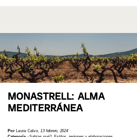
MONASTRELL: ALMA
MEDITERRÁNEA
Por
Laura Calvo
,
13 febrero, 2024
Categoría
¿Sabías qué?
,
Estilos, regiones y elaboraciones