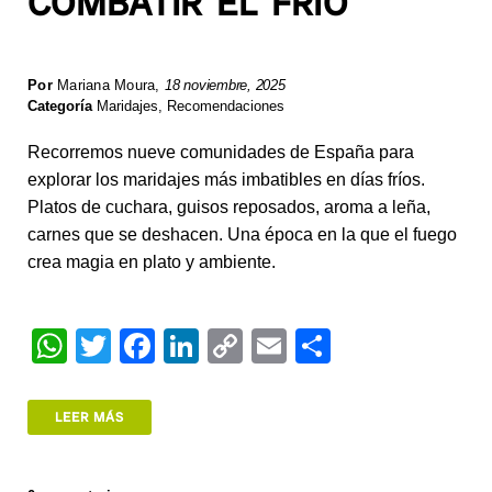
COMBATIR EL FRÍO
Por
Mariana Moura
,
18 noviembre, 2025
Categoría
Maridajes
,
Recomendaciones
Recorremos nueve comunidades de España para
explorar los maridajes más imbatibles en días fríos.
Platos de cuchara, guisos reposados, aroma a leña,
carnes que se deshacen. Una época en la que el fuego
crea magia en plato y ambiente.
W
T
F
Li
C
E
S
h
wi
a
n
o
m
h
at
tt
c
k
p
ail
ar
LEER MÁS
s
er
e
e
y
e
A
b
dI
Li