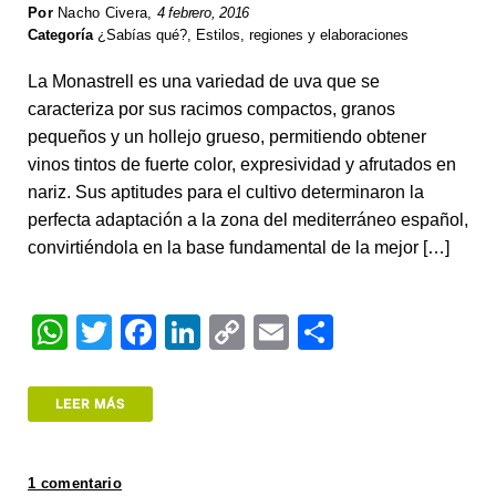
Por
Nacho Civera
,
4 febrero, 2016
Categoría
¿Sabías qué?
,
Estilos, regiones y elaboraciones
La Monastrell es una variedad de uva que se
caracteriza por sus racimos compactos, granos
pequeños y un hollejo grueso, permitiendo obtener
vinos tintos de fuerte color, expresividad y afrutados en
nariz. Sus aptitudes para el cultivo determinaron la
perfecta adaptación a la zona del mediterráneo español,
convirtiéndola en la base fundamental de la mejor […]
W
T
F
Li
C
E
S
h
wi
a
n
o
m
h
at
tt
c
k
p
ail
ar
LEER MÁS
s
er
e
e
y
e
A
b
dI
Li
1 comentario