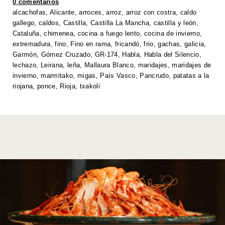
0 comentarios
p
o
n
n
alcachofas
,
Alicante
,
arroces
,
arroz
,
arroz con costra
,
caldo
gallego
,
caldos
,
Castilla
,
Castilla La Mancha
,
castilla y león
,
p
o
k
Cataluña
,
chimenea
,
cocina a fuego lento
,
cocina de invierno
,
k
extremadura
,
fino
,
Fino en rama
,
fricandó
,
frio
,
gachas
,
galicia
,
Garmón
,
Gómez Cruzado
,
GR-174
,
Habla
,
Habla del Silencio
,
lechazo
,
Leirana
,
leña
,
Mallaura Blanco
,
maridajes
,
maridajes de
invierno
,
marmitako
,
migas
,
País Vasco
,
Pancrudo
,
patatas a la
riojana
,
ponce
,
Rioja
,
txakoli