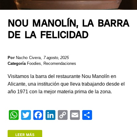
NOU MANOLÍN, LA BARRA
DE LA FELICIDAD
Por
Nacho Civera
,
7 agosto, 2025
Categoría
Foodies
,
Recomendaciones
Visitamos la barra del restaurante Nou Manolín en
Alicante, una institución que lleva trabajando desde el
año 1971 con la mejor materia prima de la zona.
W
T
F
Li
C
E
S
h
wi
a
n
o
m
h
at
tt
c
k
p
ail
ar
LEER MÁS