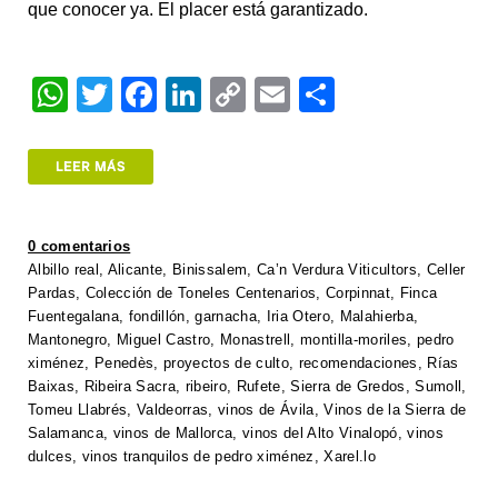
que conocer ya. El placer está garantizado.
W
T
F
Li
C
E
S
h
wi
a
n
o
m
h
at
tt
c
k
p
ail
ar
LEER MÁS
s
er
e
e
y
e
A
b
dI
Li
0 comentarios
p
o
n
n
Albillo real
,
Alicante
,
Binissalem
,
Ca’n Verdura Viticultors
,
Celler
Pardas
,
Colección de Toneles Centenarios
,
Corpinnat
,
Finca
p
o
k
Fuentegalana
,
fondillón
,
garnacha
,
Iria Otero
,
Malahierba
,
k
Mantonegro
,
Miguel Castro
,
Monastrell
,
montilla-moriles
,
pedro
ximénez
,
Penedès
,
proyectos de culto
,
recomendaciones
,
Rías
Baixas
,
Ribeira Sacra
,
ribeiro
,
Rufete
,
Sierra de Gredos
,
Sumoll
,
Tomeu Llabrés
,
Valdeorras
,
vinos de Ávila
,
Vinos de la Sierra de
Salamanca
,
vinos de Mallorca
,
vinos del Alto Vinalopó
,
vinos
dulces
,
vinos tranquilos de pedro ximénez
,
Xarel.lo