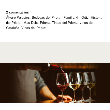
s
er
e
e
y
e
A
b
dI
Li
2 comentarios
p
o
n
n
Álvaro Palacios
,
Bodegas del Priorat
,
Familia Nin Ortiz
,
Historia
del Priorat
,
Mas Doix
,
Priorat
,
Tintos del Priorat
,
vinos de
p
o
k
Cataluña
,
Vinos del Priorat
k