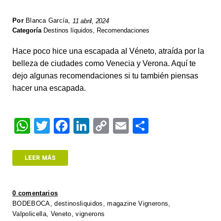
Por
Blanca García
,
11 abril, 2024
Categoría
Destinos líquidos
,
Recomendaciones
Hace poco hice una escapada al Véneto, atraída por la
belleza de ciudades como Venecia y Verona. Aquí te
dejo algunas recomendaciones si tu también piensas
hacer una escapada.
W
T
F
Li
C
E
S
h
wi
a
n
o
m
h
at
tt
c
k
p
ail
ar
LEER MÁS
s
er
e
e
y
e
A
b
dI
Li
0 comentarios
p
o
n
n
BODEBOCA
,
destinosliquidos
,
magazine Vignerons
,
Valpolicella
,
Veneto
,
vignerons
p
o
k