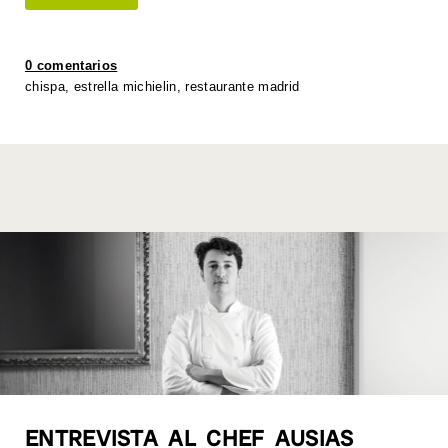
s
er
e
e
y
e
A
b
dI
Li
0 comentarios
p
o
n
n
chispa
,
estrella michielin
,
restaurante madrid
p
o
k
k
ENTREVISTA AL CHEF AUSIAS