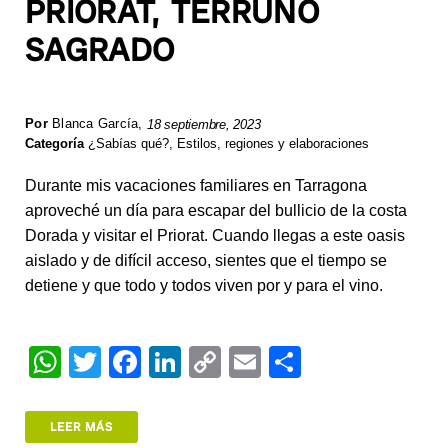
PRIORAT, TERRUÑO
SAGRADO
Por
Blanca García
,
18 septiembre, 2023
Categoría
¿Sabías qué?
,
Estilos, regiones y elaboraciones
Durante mis vacaciones familiares en Tarragona
aproveché un día para escapar del bullicio de la costa
Dorada y visitar el Priorat. Cuando llegas a este oasis
aislado y de difícil acceso, sientes que el tiempo se
detiene y que todo y todos viven por y para el vino.
W
T
F
Li
C
E
S
h
wi
a
n
o
m
h
at
tt
c
k
p
ail
ar
LEER MÁS