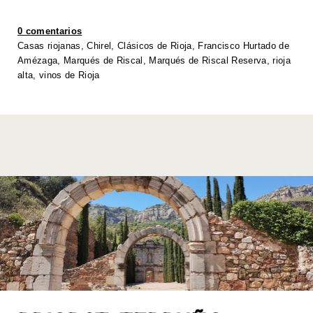
s
er
e
e
y
e
A
b
dI
Li
0 comentarios
p
o
n
n
Casas riojanas
,
Chirel
,
Clásicos de Rioja
,
Francisco Hurtado de
Amézaga
,
Marqués de Riscal
,
Marqués de Riscal Reserva
,
rioja
p
o
k
alta
,
vinos de Rioja
k