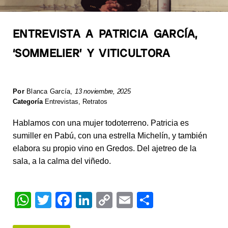
ENTREVISTA A PATRICIA GARCÍA,
‘SOMMELIER’ Y VITICULTORA
Por
Blanca García
,
13 noviembre, 2025
Categoría
Entrevistas
,
Retratos
Hablamos con una mujer todoterreno. Patricia es
sumiller en Pabú, con una estrella Michelín, y también
elabora su propio vino en Gredos. Del ajetreo de la
sala, a la calma del viñedo.
W
T
F
Li
C
E
S
h
wi
a
n
o
m
h