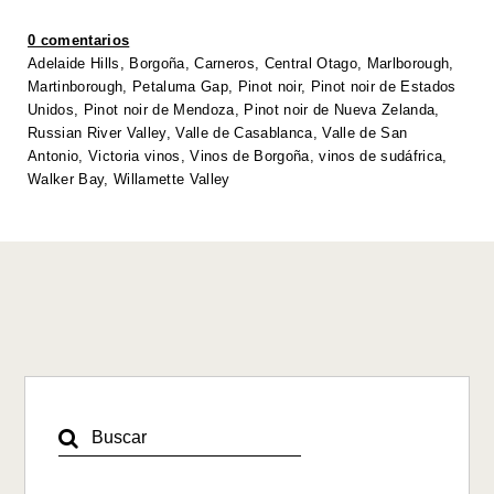
A
b
dI
Li
0 comentarios
p
o
n
n
Adelaide Hills
,
Borgoña
,
Carneros
,
Central Otago
,
Marlborough
,
Martinborough
,
Petaluma Gap
,
Pinot noir
,
Pinot noir de Estados
p
o
k
Unidos
,
Pinot noir de Mendoza
,
Pinot noir de Nueva Zelanda
,
k
Russian River Valley
,
Valle de Casablanca
,
Valle de San
Antonio
,
Victoria vinos
,
Vinos de Borgoña
,
vinos de sudáfrica
,
Walker Bay
,
Willamette Valley