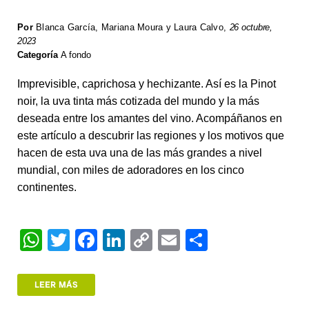
Por
Blanca García, Mariana Moura y Laura Calvo
,
26 octubre,
2023
Categoría
A fondo
Imprevisible, caprichosa y hechizante. Así es la Pinot
noir, la uva tinta más cotizada del mundo y la más
deseada entre los amantes del vino. Acompáñanos en
este artículo a descubrir las regiones y los motivos que
hacen de esta uva una de las más grandes a nivel
mundial, con miles de adoradores en los cinco
continentes.
W
T
F
Li
C
E
S
h
wi
a
n
o
m
h
at
tt
c
k
p
ail
ar
LEER MÁS
s
er
e
e
y
e