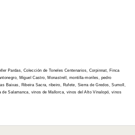
ller Pardas
,
Colección de Toneles Centenarios
,
Corpinnat
,
Finca
ntonegro
,
Miguel Castro
,
Monastrell
,
montilla-moriles
,
pedro
ías Baixas
,
Ribeira Sacra
,
ribeiro
,
Rufete
,
Sierra de Gredos
,
Sumoll
,
ra de Salamanca
,
vinos de Mallorca
,
vinos del Alto Vinalopó
,
vinos