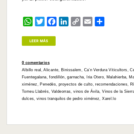
W
T
F
Li
C
E
S
h
wi
a
n
o
m
h
at
tt
c
k
p
ail
ar
LEER MÁS
s
er
e
e
y
e
A
b
dI
Li
0 comentarios
p
o
n
n
Albillo real
,
Alicante
,
Binissalem
,
Ca’n Verdura Viticultors
,
Ce
p
o
k
Fuentegalana
,
fondillón
,
garnacha
,
Iria Otero
,
Malahierba
,
Ma
ximénez
,
Penedès
,
proyectos de culto
,
recomendaciones
,
R
k
Tomeu Llabrés
,
Valdeorras
,
vinos de Ávila
,
Vinos de la Sier
dulces
,
vinos tranquilos de pedro ximénez
,
Xarel.lo