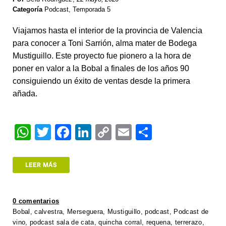
Categoría
Podcast
,
Temporada 5
Viajamos hasta el interior de la provincia de Valencia
para conocer a Toni Sarrión, alma mater de Bodega
Mustiguillo. Este proyecto fue pionero a la hora de
poner en valor a la Bobal a finales de los años 90
consiguiendo un éxito de ventas desde la primera
añada.
W
T
F
Li
C
E
S
h
wi
a
n
o
m
h
at
tt
c
k
p
ail
ar
LEER MÁS
s
er
e
e
y
e
A
b
dI
Li
0 comentarios
p
o
n
n
Bobal
,
calvestra
,
Merseguera
,
Mustiguillo
,
podcast
,
Podcast de
vino
,
podcast sala de cata
,
quincha corral
,
requena
,
terrerazo
,