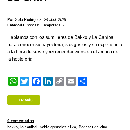
Por
Selu Rodriguez
,
24 abril, 2026
Categoría
Podcast
,
Temporada 5
Hablamos con los sumilleres de Bakko y La Caníbal
para conocer su trayectoria, sus gustos y su experiencia
a la hora de servir y recomendar vinos en el ámbito de
la hostelería.
W
T
F
Li
C
E
S
h
wi
a
n
o
m
h
at
tt
c
k
p
ail
ar
LEER MÁS
s
er
e
e
y
e
A
b
dI
Li
0 comentarios
p
o
n
n
bakko
,
la canibal
,
pablo gonzalez silva
,
Podcast de vino
,