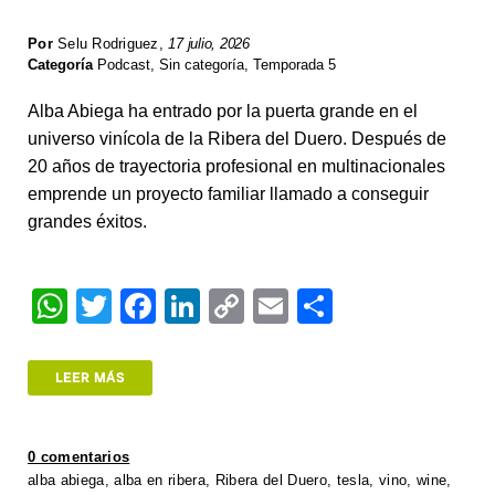
Por
Selu Rodriguez
,
17 julio, 2026
Categoría
Podcast
,
Sin categoría
,
Temporada 5
Alba Abiega ha entrado por la puerta grande en el
universo vinícola de la Ribera del Duero. Después de
20 años de trayectoria profesional en multinacionales
emprende un proyecto familiar llamado a conseguir
grandes éxitos.
W
T
F
Li
C
E
S
h
wi
a
n
o
m
h
at
tt
c
k
p
ail
ar
LEER MÁS
s
er
e
e
y
e
A
b
dI
Li
0 comentarios
p
o
n
n
alba abiega
,
alba en ribera
,
Ribera del Duero
,
tesla
,
vino
,
wine
,