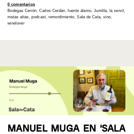
A
b
dI
Li
0 comentarios
p
o
n
n
Bodegas Cerrón
,
Carlos Cerdán
,
fuente álamo
,
Jumilla
,
la servil
,
matas altas
,
podcast
,
remordimiento
,
Sala de Cata
,
vino
,
p
o
k
winelover
k
MANUEL MUGA EN ‘SALA