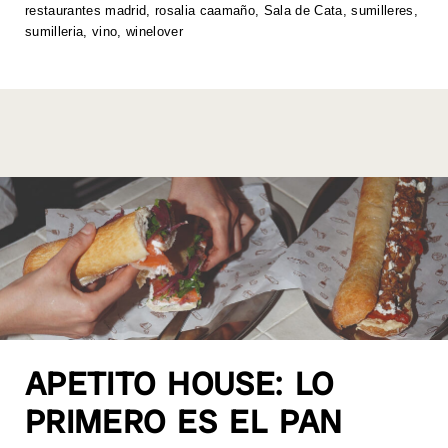
restaurantes madrid
,
rosalia caamaño
,
Sala de Cata
,
sumilleres
,
p
o
k
sumilleria
,
vino
,
winelover
k
APETITO HOUSE: LO
PRIMERO ES EL PAN