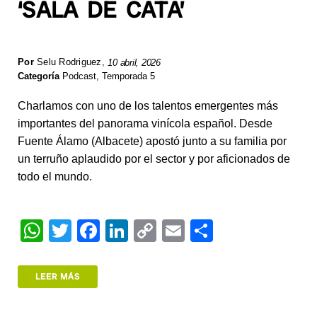
‘SALA DE CATA’
Por
Selu Rodriguez
,
10 abril, 2026
Categoría
Podcast
,
Temporada 5
Charlamos con uno de los talentos emergentes más
importantes del panorama vinícola español. Desde
Fuente Álamo (Albacete) apostó junto a su familia por
un terruño aplaudido por el sector y por aficionados de
todo el mundo.
W
T
F
Li
C
E
S
h
wi
a
n
o
m
h
at
tt
c
k
p
ail
ar
LEER MÁS
s
er
e
e
y
e