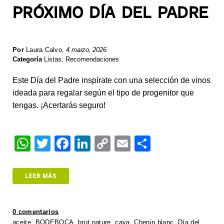
PRÓXIMO DÍA DEL PADRE
Por
Laura Calvo
,
4 marzo, 2026
Categoría
Listas
,
Recomendaciones
Este Día del Padre inspírate con una selección de vinos
ideada para regalar según el tipo de progenitor que
tengas. ¡Acertarás seguro!
W
T
F
Li
C
E
S
h
wi
a
n
o
m
h
at
tt
c
k
p
ail
ar
LEER MÁS
s
er
e
e
y
e
A
b
dI
Li
0 comentarios
p
o
n
n
aceite
,
BODEBOCA
,
brut nature
,
cava
,
Chenin blanc
,
Día del