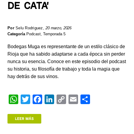
DE CATA’
Por
Selu Rodriguez
,
20 marzo, 2026
Categoría
Podcast
,
Temporada 5
Bodegas Muga es representante de un estilo clásico de
Rioja que ha sabido adaptarse a cada época sin perder
nunca su esencia. Conoce en este episodio del podcast
su historia, su filosofía de trabajo y toda la magia que
hay detrás de sus vinos.
W
T
F
Li
C
E
S
h
wi
a
n
o
m
h
at
tt
c
k
p
ail
ar
LEER MÁS
s
er
e
e
y
e