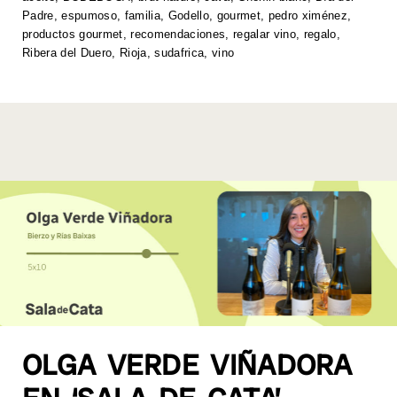
Padre
,
espumoso
,
familia
,
Godello
,
gourmet
,
pedro ximénez
,
p
o
k
productos gourmet
,
recomendaciones
,
regalar vino
,
regalo
,
k
Ribera del Duero
,
Rioja
,
sudafrica
,
vino
OLGA VERDE VIÑADORA