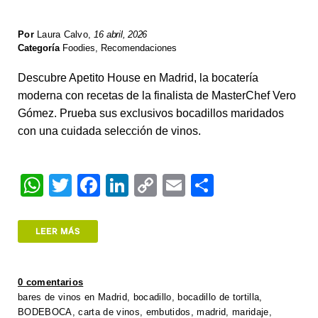
Por
Laura Calvo
,
16 abril, 2026
Categoría
Foodies
,
Recomendaciones
Descubre Apetito House en Madrid, la bocatería
moderna con recetas de la finalista de MasterChef Vero
Gómez. Prueba sus exclusivos bocadillos maridados
con una cuidada selección de vinos.
W
T
F
Li
C
E
S
h
wi
a
n
o
m
h
at
tt
c
k
p
ail
ar
LEER MÁS
s
er
e
e
y
e
A
b
dI
Li
0 comentarios
p
o
n
n
bares de vinos en Madrid
,
bocadillo
,
bocadillo de tortilla
,
BODEBOCA
,
carta de vinos
,
embutidos
,
madrid
,
maridaje
,