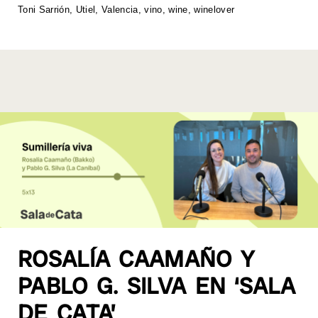
p
o
k
Toni Sarrión
,
Utiel
,
Valencia
,
vino
,
wine
,
winelover
k
ROSALÍA CAAMAÑO Y
PABLO G. SILVA EN ‘SALA
DE CATA’