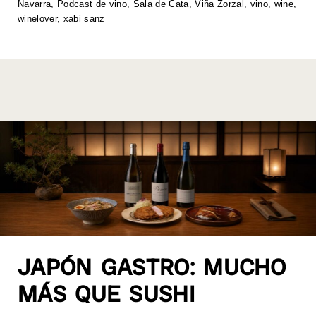
Navarra
,
Podcast de vino
,
Sala de Cata
,
Viña Zorzal
,
vino
,
wine
,
p
o
k
winelover
,
xabi sanz
k
JAPÓN GASTRO: MUCHO
MÁS QUE SUSHI