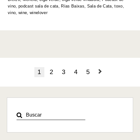
p
o
n
n
vino
,
podcast sala de cata
,
Rías Baixas
,
Sala de Cata
,
toxo
,
p
o
k
vino
,
wine
,
winelover
k
1
2
3
4
5