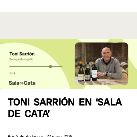
k
TONI SARRIÓN EN ‘SALA
DE CATA’
Por
Selu Rodriguez
,
22 mayo, 2026