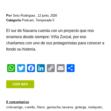
Por
Selu Rodriguez
,
12 junio, 2026
Categoría
Podcast
,
Temporada 5
El sur de Navarra cuenta con un proyecto que nos
enamora desde siempre: Viña Zorzal, por eso
charlamos con uno de sus protagonistas para conocer a
fondo su historia.
W
T
F
Li
C
E
S
h
wi
a
n
o
m
h
at
tt
c
k
p
ail
ar
LEER MÁS
s
er
e
e
y
e
A
b
dI
Li
0 comentarios
p
o
n
n
cintruenigo
,
corella
,
fitero
,
garnacha navarra
,
golerga
,
malayeto
,