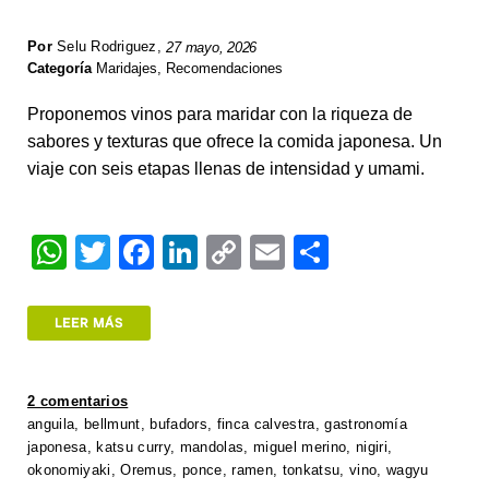
Por
Selu Rodriguez
,
27 mayo, 2026
Categoría
Maridajes
,
Recomendaciones
Proponemos vinos para maridar con la riqueza de
sabores y texturas que ofrece la comida japonesa. Un
viaje con seis etapas llenas de intensidad y umami.
W
T
F
Li
C
E
S
h
wi
a
n
o
m
h
at
tt
c
k
p
ail
ar
LEER MÁS
s
er
e
e
y
e
A
b
dI
Li
2 comentarios
p
o
n
n
anguila
,
bellmunt
,
bufadors
,
finca calvestra
,
gastronomía
japonesa
,
katsu curry
,
mandolas
,
miguel merino
,
nigiri
,
p
o
k
okonomiyaki
,
Oremus
,
ponce
,
ramen
,
tonkatsu
,
vino
,
wagyu