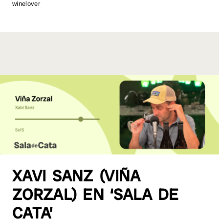
winelover
p
o
k
k
XAVI SANZ (VIÑA
ZORZAL) EN ‘SALA DE
CATA’