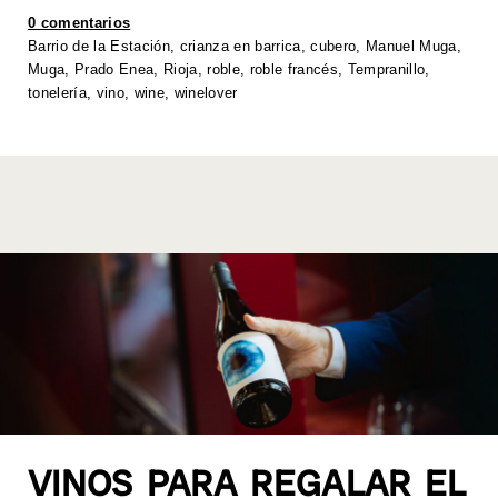
A
b
dI
Li
0 comentarios
p
o
n
n
Barrio de la Estación
,
crianza en barrica
,
cubero
,
Manuel Muga
,
Muga
,
Prado Enea
,
Rioja
,
roble
,
roble francés
,
Tempranillo
,
p
o
k
tonelería
,
vino
,
wine
,
winelover
k
VINOS PARA REGALAR EL