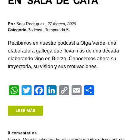
EN ‘SALA DE CATA’
Por
Selu Rodriguez
,
27 febrero, 2026
Categoría
Podcast
,
Temporada 5
Recibimos en nuestro podcast a Olga Verde, una
elaboradora gallega que lleva más de una década
elaborando vino en Bierzo. Conocemos ahora su
trayectoria, su visión y sus motivaciones.
W
T
F
Li
C
E
S
h
wi
a
n
o
m
h
at
tt
c
k
p
ail
ar
LEER MÁS
s
er
e
e
y
e
A
b
dI
Li
0 comentarios
Bierzo
,
Mencía
,
olga verde
,
olga verde viñadora
,
Podcast de