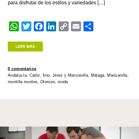
para disfrutar de los estilos y variedades […]
W
T
F
Li
C
E
S
h
wi
a
n
o
m
h
at
tt
c
k
p
ail
ar
LEER MÁS
s
er
e
e
y
e
A
b
dI
Li
0 comentarios
p
o
n
n
Andalucía
,
Cádiz
,
fino
,
Jerez y Manzanilla
,
Málaga
,
Manzanilla
,
montilla moriles
,
Oloroso
,
ronda
p
o
k
k