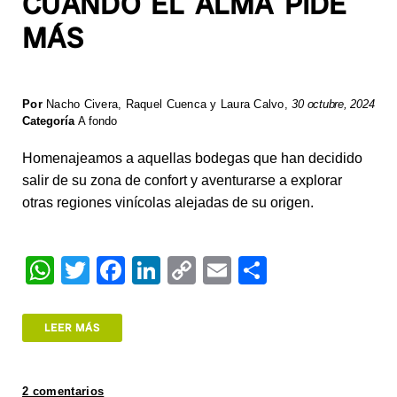
CUANDO EL ALMA PIDE
MÁS
Por
Nacho Civera, Raquel Cuenca y Laura Calvo
,
30 octubre, 2024
Categoría
A fondo
Homenajeamos a aquellas bodegas que han decidido
salir de su zona de confort y aventurarse a explorar
otras regiones vinícolas alejadas de su origen.
W
T
F
Li
C
E
S
h
wi
a
n
o
m
h
at
tt
c
k
p
ail
ar
LEER MÁS
s
er
e
e
y
e
A
b
dI
Li
2 comentarios