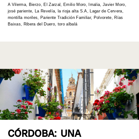
p
o
n
n
A Vilerma
,
Bierzo
,
El Zarzal
,
Emilio Moro
,
Imalia
,
Javier Moro
,
josé pariente
,
La Revelía
,
la rioja alta S.A
,
Lagar de Cervera
,
p
o
k
montilla moriles
,
Pariente Tradición Familiar
,
Polvorete
,
Rías
k
Baixas
,
Ribera del Duero
,
toro albalá
CÓRDOBA: UNA