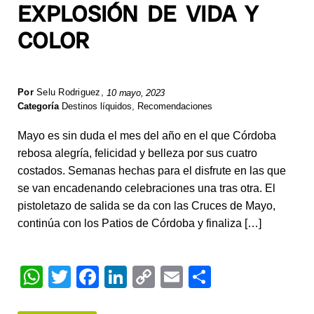
EXPLOSIÓN DE VIDA Y
COLOR
Por
Selu Rodriguez
,
10 mayo, 2023
Categoría
Destinos líquidos
,
Recomendaciones
Mayo es sin duda el mes del año en el que Córdoba
rebosa alegría, felicidad y belleza por sus cuatro
costados. Semanas hechas para el disfrute en las que
se van encadenando celebraciones una tras otra. El
pistoletazo de salida se da con las Cruces de Mayo,
continúa con los Patios de Córdoba y finaliza […]
W
T
F
Li
C
E
S
h
wi
a
n
o
m
h