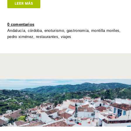
at
tt
c
k
p
ail
ar
LEER MÁS
s
er
e
e
y
e
A
b
dI
Li
0 comentarios
p
o
n
n
Andalucía
,
córdoba
,
enoturismo
,
gastronomía
,
montilla moriles
,
pedro ximénez
,
restaurantes
,
viajes
p
o
k
k