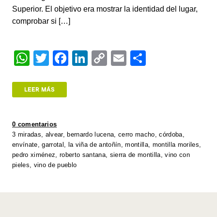
Superior. El objetivo era mostrar la identidad del lugar,
comprobar si […]
W
T
F
Li
C
E
S
h
wi
a
n
o
m
h
at
tt
c
k
p
ail
ar
LEER MÁS
s
er
e
e
y
e
A
b
dI
Li
0 comentarios
p
o
n
n
3 miradas
,
alvear
,
bernardo lucena
,
cerro macho
,
córdoba
,
envínate
,
garrotal
,
la viña de antoñín
,
montilla
,
montilla moriles
,
p
o
k
pedro ximénez
,
roberto santana
,
sierra de montilla
,
vino con
k
pieles
,
vino de pueblo