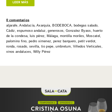
at
tt
c
k
p
ail
ar
LEER MÁS
s
er
e
e
y
e
A
b
dI
Li
0 comentarios
p
o
n
n
aljarafe
,
Andalucía
,
Axarquía
,
BODEBOCA
,
bodegas salado
,
Cádiz
,
espumoso andaluz
,
generosos
,
Gonzalez Byass
,
huerto
p
o
k
de la condesa
,
luis pérez
,
Málaga
,
montilla moriles
,
Moscatel
,
k
palomino fino
,
pedro ximenez
,
perez barquero
,
petit verdot
,
ronda
,
rosado
,
sevilla
,
tio pepe
,
umbretum
,
Viñedos Verticales
,
vinos andaluces
,
Willy Pérez