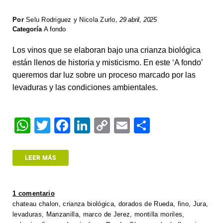
Por
Selu Rodriguez y Nicola Zurlo
,
29 abril, 2025
Categoría
A fondo
Los vinos que se elaboran bajo una crianza biológica
están llenos de historia y misticismo. En este ‘A fondo’
queremos dar luz sobre un proceso marcado por las
levaduras y las condiciones ambientales.
W
T
F
Li
C
E
S
h
wi
a
n
o
m
h
at
tt
c
k
p
ail
ar
LEER MÁS
s
er
e
e
y
e
A
b
dI
Li
1 comentario
p
o
n
n
chateau chalon
,
crianza biológica
,
dorados de Rueda
,
fino
,
Jura
,
levaduras
,
Manzanilla
,
marco de Jerez
,
montilla moriles
,
p
o
k