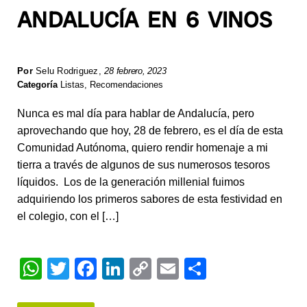
ANDALUCÍA EN 6 VINOS
Por
Selu Rodriguez
,
28 febrero, 2023
Categoría
Listas
,
Recomendaciones
Nunca es mal día para hablar de Andalucía, pero
aprovechando que hoy, 28 de febrero, es el día de esta
Comunidad Autónoma, quiero rendir homenaje a mi
tierra a través de algunos de sus numerosos tesoros
líquidos. Los de la generación millenial fuimos
adquiriendo los primeros sabores de esta festividad en
el colegio, con el […]
W
T
F
Li
C
E
S
h
wi
a
n
o
m
h