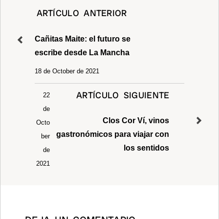
p
o
k
ARTÍCULO ANTERIOR
k
Cañitas Maite: el futuro se
escribe desde La Mancha
18 de October de 2021
ARTÍCULO SIGUIENTE
22
de
Clos Cor Ví, vinos
Octo
gastronómicos para viajar con
ber
los sentidos
de
2021