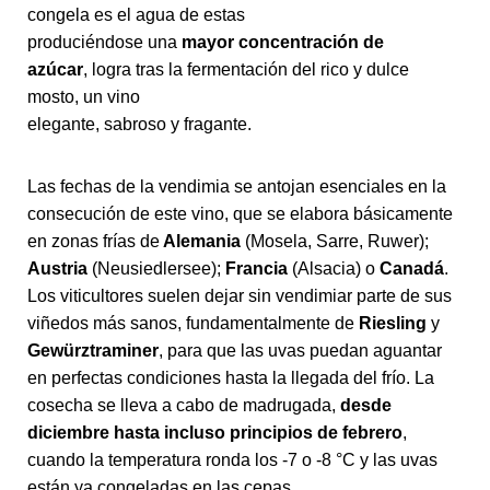
congela es el agua de estas
produciéndose una
mayor concentración de
azúcar
, logra tras la fermentación del rico y dulce
mosto, un vino
elegante, sabroso y fragante.
Las fechas de la vendimia se antojan esenciales en la
consecución de este vino, que se elabora básicamente
en zonas frías de
Alemania
(Mosela, Sarre, Ruwer);
Austria
(Neusiedlersee);
Francia
(Alsacia) o
Canadá
.
Los viticultores suelen dejar sin vendimiar parte de sus
viñedos más sanos, fundamentalmente de
Riesling
y
Gewürztraminer
, para que las uvas puedan aguantar
en perfectas condiciones hasta la llegada del frío. La
cosecha se lleva a cabo de madrugada,
desde
diciembre hasta incluso principios de febrero
,
cuando la temperatura ronda los -7 o -8 °C y las uvas
están ya congeladas en las cepas.