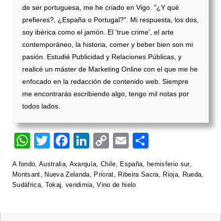
de ser portuguesa, me he criado en Vigo. "¿Y qué
prefieres?, ¿España o Portugal?". Mi respuesta, los dos,
soy ibérica como el jamón. El 'true crime', el arte
contemporáneo, la historia, comer y beber bien son mi
pasión. Estudié Publicidad y Relaciones Públicas, y
realicé un máster de Marketing Online con el que me he
enfocado en la redacción de contenido web. Siempre
me encontrarás escribiendo algo, tengo mil notas por
todos lados.
W
T
F
Li
C
E
S
h
wi
a
n
o
m
h
A fondo
,
Australia
,
Axarquía
,
Chile
,
España
,
hemisferio sur
,
at
tt
c
k
p
ail
ar
Montsant
,
Nueva Zelanda
,
Priorat
,
Ribeira Sacra
,
Rioja
,
Rueda
,
s
er
e
e
y
e
Sudáfrica
,
Tokaj
,
vendimia
,
Vino de hielo
A
b
dI
Li
p
o
n
n