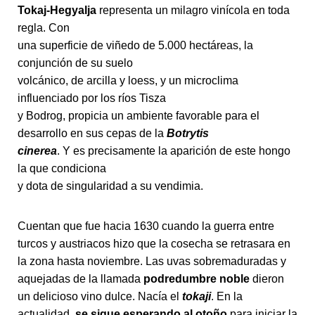
Tokaj-Hegyalja
representa un milagro vinícola en toda
regla. Con
una superficie de viñedo de 5.000 hectáreas, la
conjunción de su suelo
volcánico, de arcilla y loess, y un microclima
influenciado por los ríos Tisza
y Bodrog, propicia un ambiente favorable para el
desarrollo en sus cepas de la
Botrytis
cinerea
. Y es precisamente la aparición de este hongo
la que condiciona
y dota de singularidad a su vendimia.
Cuentan que fue hacia 1630 cuando la guerra entre
turcos y austriacos hizo que la cosecha se retrasara en
la zona hasta noviembre. Las uvas sobremaduradas y
aquejadas de la llamada
podredumbre noble
dieron
un delicioso vino dulce. Nacía el
tokaji
. En la
actualidad,
se sigue esperando al otoño
para iniciar la