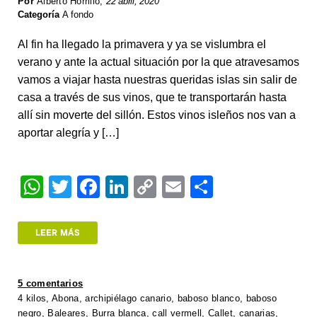
Por
Alberto Horrillo
,
22 abril, 2020
Categoría
A fondo
Al fin ha llegado la primavera y ya se vislumbra el
verano y ante la actual situación por la que atravesamos
vamos a viajar hasta nuestras queridas islas sin salir de
casa a través de sus vinos, que te transportarán hasta
allí sin moverte del sillón. Estos vinos isleños nos van a
aportar alegría y […]
W
T
F
Li
C
E
S
h
wi
a
n
o
m
h
at
tt
c
k
p
ail
ar
LEER MÁS
s
er
e
e
y
e
A
b
dI
Li
5 comentarios
p
o
n
n
4 kilos
,
Abona
,
archipiélago canario
,
baboso blanco
,
baboso
negro
,
Baleares
,
Burra blanca
,
call vermell
,
Callet
,
canarias
,