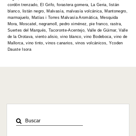
p
o
k
cordón trenzado
,
El Grifo
,
forastera gomera
,
La Geria
,
listán
k
blanco
,
listán negro
,
Malvasía
,
malvasía volcánica
,
Mantonegro
,
marmajuelo
,
Matías i Torres Malvasía Aromática
,
Mesquida
Mora
,
Moscatel
,
negramoll
,
pedro ximénez
,
pie franco
,
rastra
,
Suertes del Marqués
,
Tacoronte-Acentejo
,
Valle de Güimar
,
Valle
de la Orotava
,
viento alisio
,
vino blanco
,
vino Bodeboca
,
vino de
Mallorca
,
vino tinto
,
vinos canarios
,
vinos volcánicos
,
Ycoden
Dauste Isora