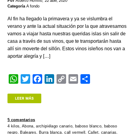
Por
Alberto Horrillo
,
22 abril, 2020
Categoría
A fondo
Al fin ha llegado la primavera y ya se vislumbra el
verano y ante la actual situación por la que atravesamos
vamos a viajar hasta nuestras queridas islas sin salir de
casa a través de sus vinos, que te transportarán hasta
allí sin moverte del sillón. Estos vinos isleños nos van a
aportar alegría y […]
W
T
F
Li
C
E
S
h
wi
a
n
o
m
h
at
tt
c
k
p
ail
ar
LEER MÁS
s
er
e
e
y
e
A
b
dI
Li
5 comentarios
p
o
n
n
4 kilos
,
Abona
,
archipiélago canario
,
baboso blanco
,
baboso
negro
,
Baleares
,
Burra blanca
,
call vermell
,
Callet
,
canarias
,