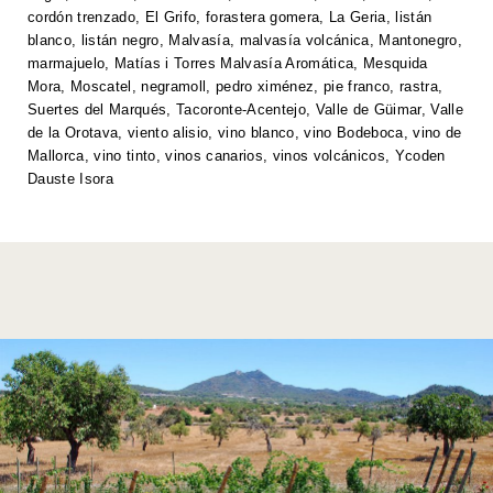
p
o
k
cordón trenzado
,
El Grifo
,
forastera gomera
,
La Geria
,
listán
k
blanco
,
listán negro
,
Malvasía
,
malvasía volcánica
,
Mantonegro
,
marmajuelo
,
Matías i Torres Malvasía Aromática
,
Mesquida
Mora
,
Moscatel
,
negramoll
,
pedro ximénez
,
pie franco
,
rastra
,
Suertes del Marqués
,
Tacoronte-Acentejo
,
Valle de Güimar
,
Valle
de la Orotava
,
viento alisio
,
vino blanco
,
vino Bodeboca
,
vino de
Mallorca
,
vino tinto
,
vinos canarios
,
vinos volcánicos
,
Ycoden
Dauste Isora