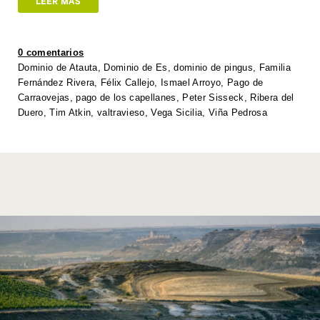
at
tt
c
k
p
ail
ar
LEER MÁS
s
er
e
e
y
e
A
b
dI
Li
0 comentarios
p
o
n
n
Dominio de Atauta
,
Dominio de Es
,
dominio de pingus
,
Familia
Fernández Rivera
,
Félix Callejo
,
Ismael Arroyo
,
Pago de
p
o
k
Carraovejas
,
pago de los capellanes
,
Peter Sisseck
,
Ribera del
k
Duero
,
Tim Atkin
,
valtravieso
,
Vega Sicilia
,
Viña Pedrosa