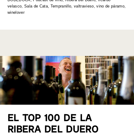
p
o
n
n
velasco
,
Sala de Cata
,
Tempranillo
,
valtravieso
,
vino de páramo
,
p
o
k
winelover
k
EL TOP 100 DE LA
RIBERA DEL DUERO