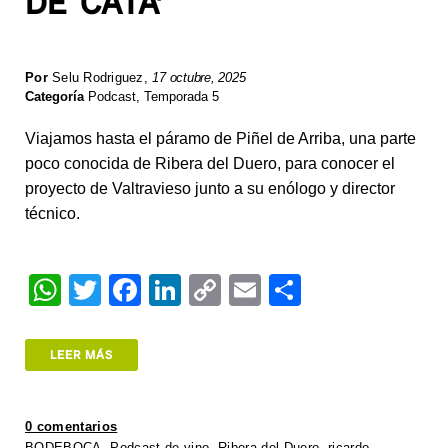
DE CATA’
Por
Selu Rodriguez
,
17 octubre, 2025
Categoría
Podcast
,
Temporada 5
Viajamos hasta el páramo de Piñel de Arriba, una parte
poco conocida de Ribera del Duero, para conocer el
proyecto de Valtravieso junto a su enólogo y director
técnico.
W
T
F
Li
C
E
S
h
wi
a
n
o
m
h
at
tt
c
k
p
ail
ar
LEER MÁS
s
er
e
e
y
e
A
b
dI
Li
0 comentarios
BODEBOCA
,
Podcast de vino
,
Ribera del Duero
,
ricardo