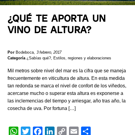
¿QUÉ TE APORTA UN
VINO DE ALTURA?
Por
Bodeboca
,
3 febrero, 2017
Categoría
¿Sabías qué?
,
Estilos, regiones y elaboraciones
Mil metros sobre nivel del mar es la cifra que se maneja
frecuentemente en viticultura de altura. En esta medida
tan redonda se marca el nivel de confort de los viñedos,
acercarse mucho o superar esta altura es exponerse a
las inclemencias del tiempo y arriesgar, año tras año, la
cosecha de uva. Por fortuna […]
W
T
F
Li
C
E
S