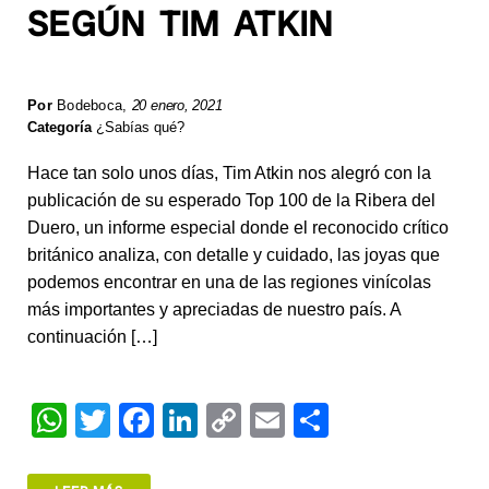
SEGÚN TIM ATKIN
Por
Bodeboca
,
20 enero, 2021
Categoría
¿Sabías qué?
Hace tan solo unos días, Tim Atkin nos alegró con la
publicación de su esperado Top 100 de la Ribera del
Duero, un informe especial donde el reconocido crítico
británico analiza, con detalle y cuidado, las joyas que
podemos encontrar en una de las regiones vinícolas
más importantes y apreciadas de nuestro país. A
continuación […]
W
T
F
Li
C
E
S
h
wi
a
n
o
m
h