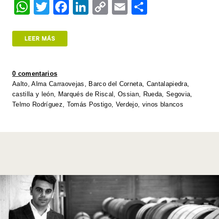
W
T
F
Li
C
E
S
h
wi
a
n
o
m
h
at
tt
c
k
p
ail
ar
LEER MÁS
s
er
e
e
y
e
A
b
dI
Li
0 comentarios
p
o
n
n
Aalto
,
Alma Carraovejas
,
Barco del Corneta
,
Cantalapiedra
,
castilla y león
,
Marqués de Riscal
,
Ossian
,
Rueda
,
Segovia
,
p
o
k
Telmo Rodríguez
,
Tomás Postigo
,
Verdejo
,
vinos blancos
k