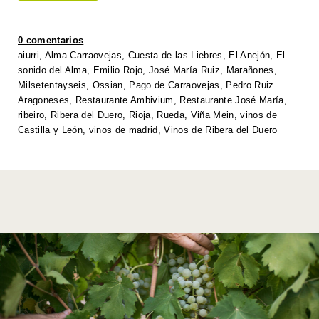
s
er
e
e
y
e
A
b
dI
Li
0 comentarios
p
o
n
n
aiurri
,
Alma Carraovejas
,
Cuesta de las Liebres
,
El Anejón
,
El
sonido del Alma
,
Emilio Rojo
,
José María Ruiz
,
Marañones
,
p
o
k
Milsetentayseis
,
Ossian
,
Pago de Carraovejas
,
Pedro Ruiz
k
Aragoneses
,
Restaurante Ambivium
,
Restaurante José María
,
ribeiro
,
Ribera del Duero
,
Rioja
,
Rueda
,
Viña Mein
,
vinos de
Castilla y León
,
vinos de madrid
,
Vinos de Ribera del Duero