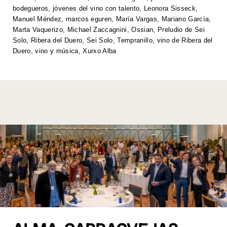
p
o
k
bodegueros
,
jóvenes del vino con talento
,
Leonora Sisseck
,
k
Manuel Méndez
,
marcos eguren
,
María Vargas
,
Mariano García
,
Marta Vaquerizo
,
Michael Zaccagnini
,
Ossian
,
Preludio de Sei
Solo
,
Ribera del Duero
,
Sei Solo
,
Tempranillo
,
vino de Ribera del
Duero
,
vino y música
,
Xurxo Alba