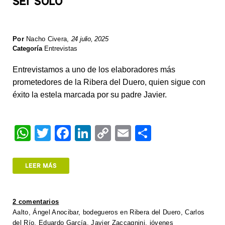
SEI SOLO
Por
Nacho Civera
,
24 julio, 2025
Categoría
Entrevistas
Entrevistamos a uno de los elaboradores más
prometedores de la Ribera del Duero, quien sigue con
éxito la estela marcada por su padre Javier.
W
T
F
Li
C
E
S
h
wi
a
n
o
m
h
at
tt
c
k
p
ail
ar
LEER MÁS
s
er
e
e
y
e
A
b
dI
Li
2 comentarios
p
o
n
n
Aalto
,
Ángel Anocibar
,
bodegueros en Ribera del Duero
,
Carlos
del Río
,
Eduardo García
,
Javier Zaccagnini
,
jóvenes