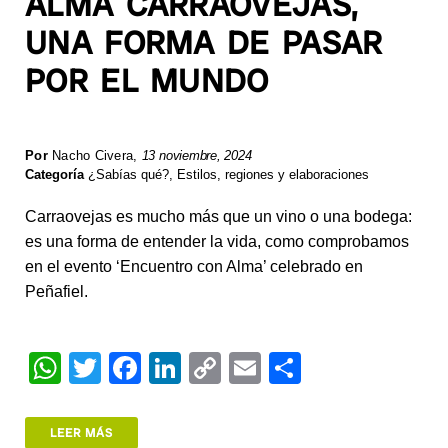
ALMA CARRAOVEJAS,
UNA FORMA DE PASAR
POR EL MUNDO
Por
Nacho Civera
,
13 noviembre, 2024
Categoría
¿Sabías qué?
,
Estilos, regiones y elaboraciones
Carraovejas es mucho más que un vino o una bodega:
es una forma de entender la vida, como comprobamos
en el evento ‘Encuentro con Alma’ celebrado en
Peñafiel.
W
T
F
Li
C
E
S
h
wi
a
n
o
m
h
at
tt
c
k
p
ail
ar
LEER MÁS