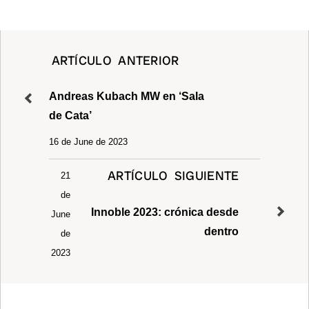
s
er
e
e
y
e
A
b
dI
Li
p
o
n
n
ARTÍCULO ANTERIOR
p
o
k
k
Andreas Kubach MW en ‘Sala
de Cata’
16 de June de 2023
ARTÍCULO SIGUIENTE
21
de
Innoble 2023: crónica desde
June
dentro
de
2023