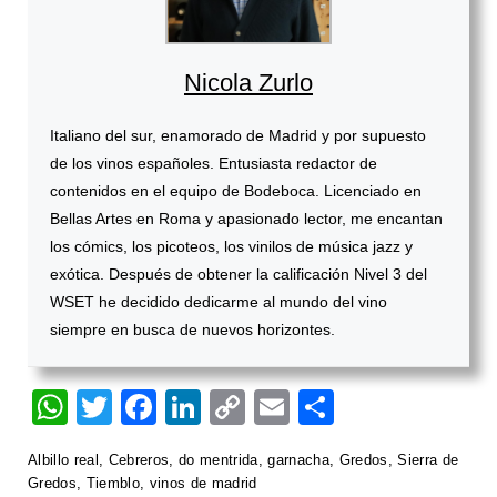
Nicola Zurlo
Italiano del sur, enamorado de Madrid y por supuesto
de los vinos españoles. Entusiasta redactor de
contenidos en el equipo de Bodeboca. Licenciado en
Bellas Artes en Roma y apasionado lector, me encantan
los cómics, los picoteos, los vinilos de música jazz y
exótica. Después de obtener la calificación Nivel 3 del
WSET he decidido dedicarme al mundo del vino
siempre en busca de nuevos horizontes.
W
T
F
Li
C
E
S
h
wi
a
n
o
m
h
Albillo real
,
Cebreros
,
do mentrida
,
garnacha
,
Gredos
,
Sierra de
at
tt
c
k
p
ail
ar
Gredos
,
Tiemblo
,
vinos de madrid