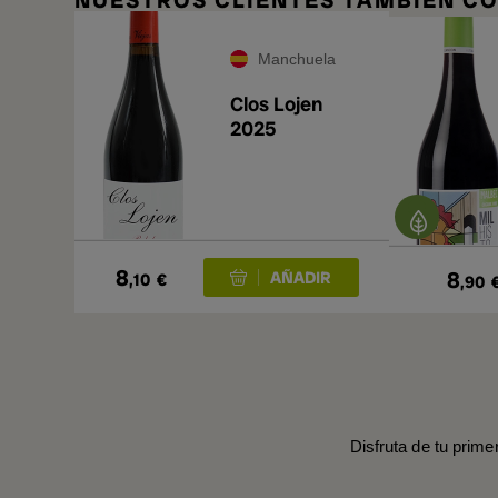
NUESTROS CLIENTES TAMBIÉN 
Manchuela
Clos Lojen
2025
8
8
,10
€
,90
Disfruta de tu prime