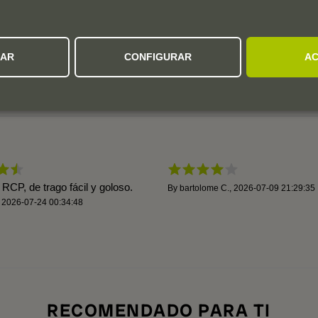
4,5
5
4
3
3 valoraciones
2
ZAR
CONFIGURAR
AC
1
Añadas:
2025
2024
2023
2022
RCP, de trago fácil y goloso.
By
bartolome C.
,
2026-07-09 21:29:35
,
2026-07-24 00:34:48
RECOMENDADO PARA TI