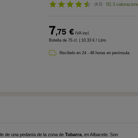
3 valoracion
4,5
7
,75
€
IVA incl.
Botella de 75 cl.
| 10,33 € / Litro
Recíbelo en 24 - 48 horas en península
de
de una pedanía de la zona de
Tobarra
, en Albacete. Son