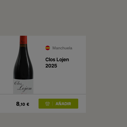
Manchuela
Clos Lojen
2025
8
,10
€