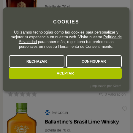
Botella de 70 cl.
COOKIES
Utilizamos tecnologías como las cookies para personalizar y
mejorar tu experiencia en nuestra web. Visita nuestra
Política de
Privacidad
para saber más, o gestiona tus preferencias
personales en nuestra Herramienta de Consentimiento.
Este producto ya no está disponible
RECHAZAR
CONFIGURAR
ACEPTAR
¡Impulsado por Klaro!
0 valoración
Escocia
Ballantine's Brasil Lime Whisky
Botella de 70 cl.