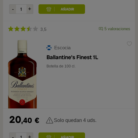
5 valoraciones
3,5
Escocia
Ballantine's Finest 1L
Botella de 100 cl.
20
,40
€
Solo quedan 4 uds.