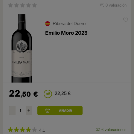
0 valoración
Ribera del Duero
Emilio Moro 2023
22
,50
€
22,25 €
x6
6 valoraciones
4,1