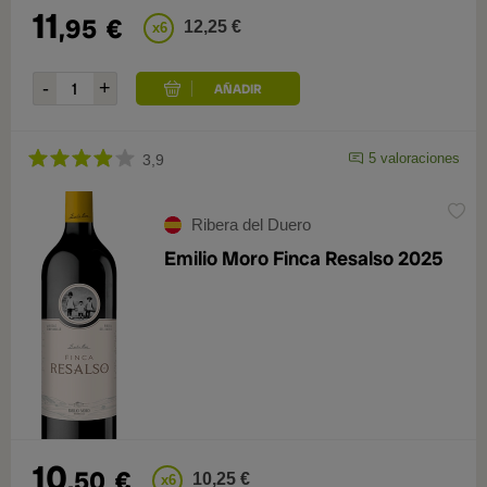
11
,95
€
12,25 €
x6
5 valoraciones
3,9
Ribera del Duero
Emilio Moro Finca Resalso 2025
10
,50
€
10,25 €
x6