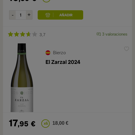
3 valoraciones
3,7
Bierzo
El Zarzal 2024
17
,95
€
18,00 €
x6