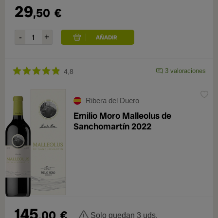
29
,50
€
3 valoraciones
4,8
Ribera del Duero
Emilio Moro Malleolus de
Sanchomartín 2022
145
,00
€
Solo quedan 3 uds.