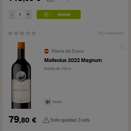
0 valoración
Ribera del Duero
Malleolus 2022 Magnum
Botella de 150 cl.
91
Peñín
79
,80
€
Solo quedan 3 uds.