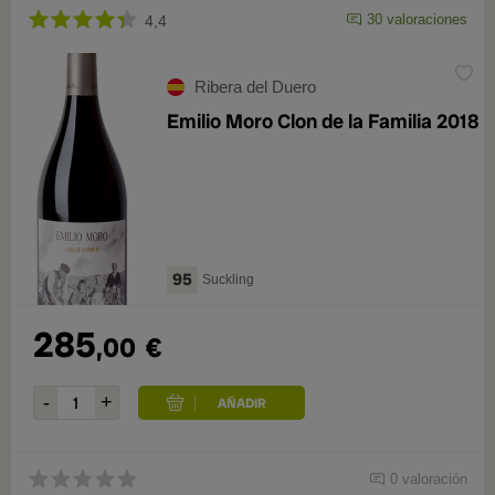
30 valoraciones
4,4
Ribera del Duero
Emilio Moro Clon de la Familia 2018
95
Suckling
285
,00
€
0 valoración