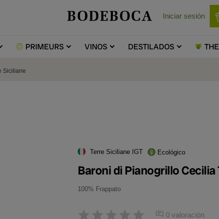
Iniciar sesión
PRIMEURS
VINOS
DESTILADOS
TH
e Siciliane
Terre Siciliane IGT
Ecológico
Baroni di Pianogrillo Cecilia 
100% Frappato
0 valoración