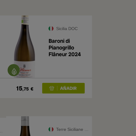
Sicilia DOC
Baroni di
Pianogrillo
e
Flâneur 2024
15
,75
€
Terre Siciliane IGT