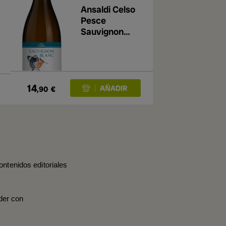
Ansaldi Celso
Pesce
Sauvignon
Blanc 2023
14
,90
€
ontenidos editoriales
der con