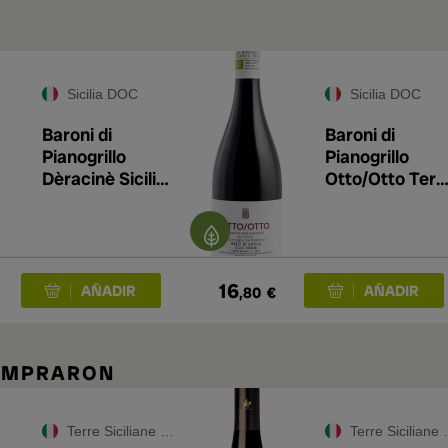
A
Sicilia DOC
Sicilia DOC
Baroni di
Baroni di
Pianogrillo
Pianogrillo
Dèracinè Sicilia
Otto/Otto Terr
2024
Siciliane 2024
16
,80
€
COMPRARON
Terre Siciliane IGT
Terre Siciliane IGT