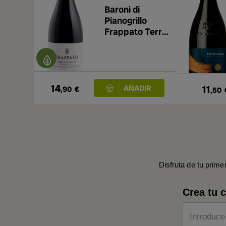
Baroni di
Pianogrillo
Frappato Terre
Siciliane 2024
14
11
,90
€
,50
Disfruta de tu prime
Crea tu 
Introduce