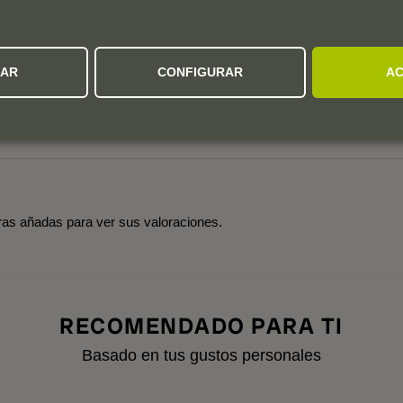
5
4
ZAR
CONFIGURAR
AC
3
0 valoración
2
1
tras añadas para ver sus valoraciones.
RECOMENDADO PARA TI
Basado en tus gustos personales