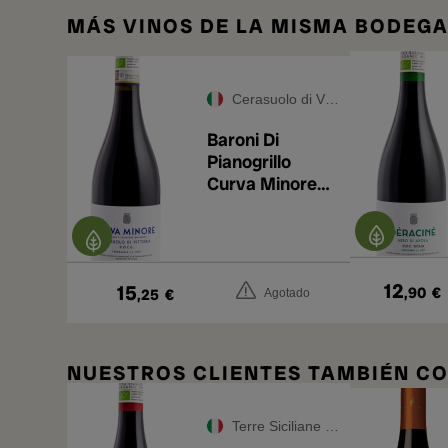
MÁS VINOS DE LA MISMA BODEG
Cerasuolo di Vittoria DOCG
Baroni Di
Pianogrillo
Curva Minore
Cerasuolo di
Vittoria 2024
12
15
,90
€
,25
€
Agotado
NUESTROS CLIENTES TAMBIÉN 
Terre Siciliane IGT