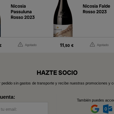
Nicosia
Nicosia Falde
Passuluna
Rosso 2023
Rosso 2023
11
€
,50
€
Agotado
Agotado
HAZTE SOCIO
r pedido sin gastos de transporte y recibe nuestras promociones y c
cuenta:
También puedes acce
 tu email: