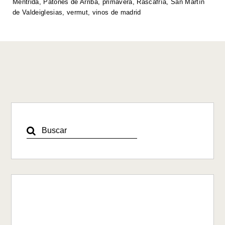
Méntrida
,
Patones de Arriba
,
primavera
,
Rascafría
,
San Martín
k
de Valdeiglesias
,
vermut
,
vinos de madrid