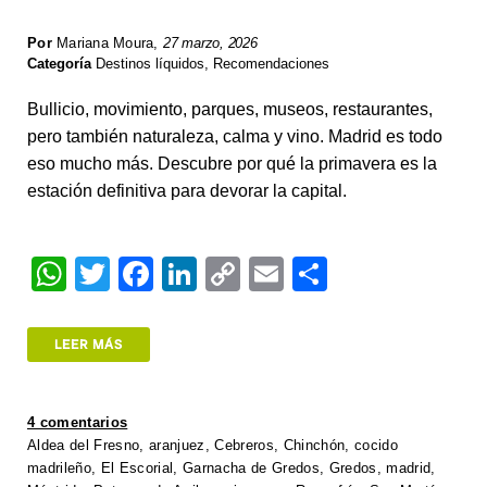
Por
Mariana Moura
,
27 marzo, 2026
Categoría
Destinos líquidos
,
Recomendaciones
Bullicio, movimiento, parques, museos, restaurantes,
pero también naturaleza, calma y vino. Madrid es todo
eso mucho más. Descubre por qué la primavera es la
estación definitiva para devorar la capital.
W
T
F
Li
C
E
S
h
wi
a
n
o
m
h
at
tt
c
k
p
ail
ar
LEER MÁS
s
er
e
e
y
e
A
b
dI
Li
4 comentarios
p
o
n
n
Aldea del Fresno
,
aranjuez
,
Cebreros
,
Chinchón
,
cocido
madrileño
,
El Escorial
,
Garnacha de Gredos
,
Gredos
,
madrid
,
p
o
k