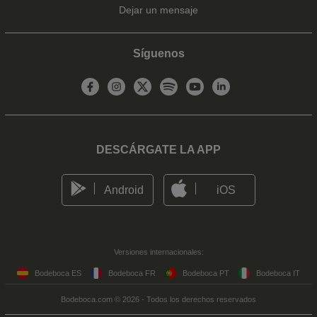
Dejar un mensaje
Síguenos
DESCÁRGATE LA APP
Android
iOS
Versiones internacionales:
Bodeboca ES
Bodeboca FR
Bodeboca PT
Bodeboca IT
Bodeboca.com © 2026 - Todos los derechos reservados