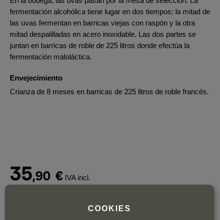
En la bodega, las uvas pasan por la mesa de selección. La
fermentación alcohólica tiene lugar en dos tiempos: la mitad de
las uvas fermentan en barricas viejas con raspón y la otra
mitad despalilladas en acero inoxidable. Las dos partes se
juntan en barricas de roble de 225 litros donde efectúa la
fermentación maloláctica.
Envejecimiento
Crianza de 8 meses en barricas de 225 litros de roble francés.
35
,90
€
IVA incl.
Botella de 75 cl.
| 47,87 € / Litro
COOKIES