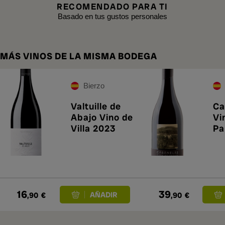
RECOMENDADO PARA TI
Basado en tus gustos personales
MÁS VINOS DE LA MISMA BODEGA
Bierzo
Valtuille de
Ca
Abajo Vino de
Vi
Villa 2023
Pa
16
39
,90
€
,90
€