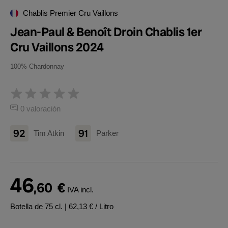
Chablis Premier Cru Vaillons
Jean-Paul & Benoît Droin Chablis 1er
Cru Vaillons 2024
100% Chardonnay
0 valoración
92
91
Tim Atkin
Parker
46
,60
€
IVA incl.
Botella de 75 cl.
| 62,13 € / Litro