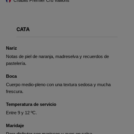
Chablis Premier Cru Vaillons
CATA
Nariz
Notas de piel de naranja, madreselva y recuerdos de
pastelería.
Boca
Cuerpo medio-pleno con una textura sedosa y mucha
frescura.
Temperatura de servicio
Entre 9 y 12 ºC.
Maridaje
Para disfrutar con mariscos y aves en salsa.