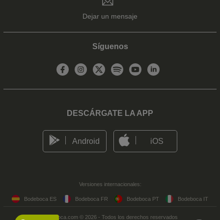
Dejar un mensaje
Síguenos
DESCÁRGATE LA APP
Android
iOS
Versiones internacionales:
Bodeboca ES
Bodeboca FR
Bodeboca PT
Bodeboca IT
Bodeboca.com © 2026 - Todos los derechos reservados