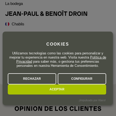
La bodega
JEAN-PAUL & BENOÎT DROIN
Chablis
Año de fundación
1623
Superficie total de viñedo
26 ha.
COOKIES
Con una herencia vitivinícola que se remonta a más de
400
Utilizamos tecnologías como las cookies para personalizar y
años
(1623), la familia Droin es una de las estirpes más
mejorar tu experiencia en nuestra web. Visita nuestra
Política de
Privacidad
para saber más, o gestiona tus preferencias
antiguas y respetadas de Chablis.
personales en nuestra Herramienta de Consentimiento.
LA BODEGA A FONDO
RECHAZAR
CONFIGURAR
ACEPTAR
¡Impulsado por Klaro!
OPINION DE LOS CLIENTES