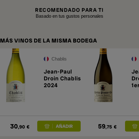
RECOMENDADO PARA TI
Basado en tus gustos personales
MÁS VINOS DE LA MISMA BODEGA
Chablis
Jean-Paul
Je
Droin Chablis
Dr
2024
1e
Mo
To
20
30
59
,90
€
,75
€