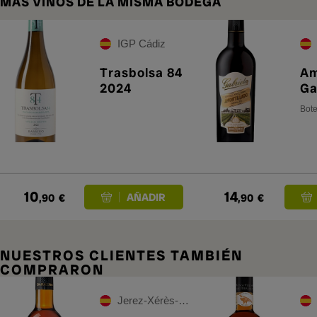
MÁS VINOS DE LA MISMA BODEGA
IGP Cádiz
Trasbolsa 84
Am
2024
Ga
Bote
10
14
,90
€
,90
€
NUESTROS CLIENTES TAMBIÉN
COMPRARON
Jerez-Xérès-Sherry