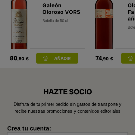
Galeón
Ol
Oloroso VORS
Fa
añ
Botella de 50 cl.
cl
Bote
80
74
,50
€
,90
€
HAZTE SOCIO
Disfruta de tu primer pedido sin gastos de transporte y
recibe nuestras promociones y contenidos editoriales
Crea tu cuenta: