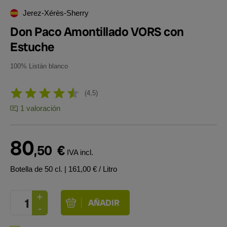
Jerez-Xérès-Sherry
Don Paco Amontillado VORS con
Estuche
100% Listán blanco
4,5
1 valoración
80
,50
€
IVA incl.
Botella de 50 cl.
| 161,00 € / Litro