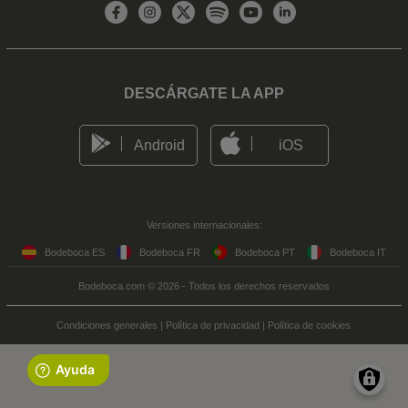
DESCÁRGATE LA APP
Android
iOS
Versiones internacionales:
Bodeboca ES
Bodeboca FR
Bodeboca PT
Bodeboca IT
Bodeboca.com © 2026 - Todos los derechos reservados
Condiciones generales
|
Política de privacidad
|
Política de cookies