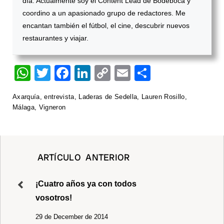
día. Actualmente soy el Content Lead de Bodeboca y
coordino a un apasionado grupo de redactores. Me
encantan también el fútbol, el cine, descubrir nuevos
restaurantes y viajar.
W
T
F
Li
C
E
S
h
wi
a
n
o
m
h
Axarquía
,
entrevista
,
Laderas de Sedella
,
Lauren Rosillo
,
at
tt
c
k
p
ail
ar
Málaga
,
Vigneron
s
er
e
e
y
e
A
b
dI
Li
p
o
n
n
ARTÍCULO ANTERIOR
p
o
k
k
¡Cuatro años ya con todos
vosotros!
29 de December de 2014