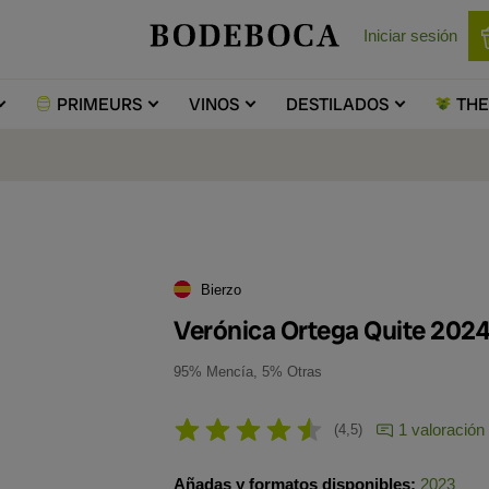
Iniciar sesión
PRIMEURS
VINOS
DESTILADOS
TH
Bierzo
Verónica Ortega Quite 202
95% Mencía, 5% Otras
1 valoración
4,5
Añadas y formatos disponibles:
2023