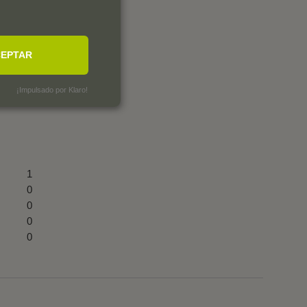
EPTAR
¡Impulsado por Klaro!
1
0
0
0
0