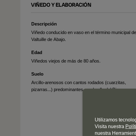
VIÑEDO Y ELABORACIÓN
Descripción
Viñedo conducido en vaso en el término municipal d
Valtuille de Abajo.
Edad
Viñedos viejos de más de 80 años.
Suelo
Arcillo-arenosos con cantos rodados (cuarzitas,
pizarras...) predominantes en el valle del Bierzo.
Utilizamos tecnolo
Visita nuestra
Polí
nuestra Herramient