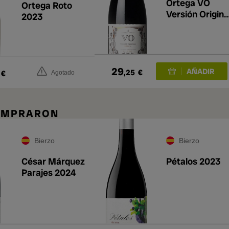
Ortega VO
Ortega Roto
Versión Origina
2023
2024
29
,25
€
€
Agotado
COMPRARON
Bierzo
Bierzo
César Márquez
Pétalos 2023
Parajes 2024