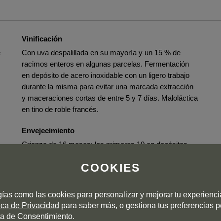
Vinificación
e
Con uva despalillada en su mayoría y un 15 % de
racimos enteros en algunas parcelas. Fermentación
en depósito de acero inoxidable con un ligero trabajo
durante la misma para evitar una marcada extracción
y maceraciones cortas de entre 5 y 7 días. Maloláctica
en tino de roble francés.
Envejecimiento
Crianza de 16 meses: los primeros 10 en depósitos
troncocónicos de roble francés de 6.000, 5.500, 3.500
COOKIES
y 2.500 litros y los restantes 6 en barricas de 500
litros.
gías como las cookies para personalizar y mejorar tu experienc
tica de Privacidad
para saber más, o gestiona tus preferencias 
a de Consentimiento.