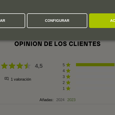
ZAR
CONFIGURAR
AC
OPINION DE LOS CLIENTES
4,5
5
4
3
1 valoración
2
1
Añadas:
2024
2023