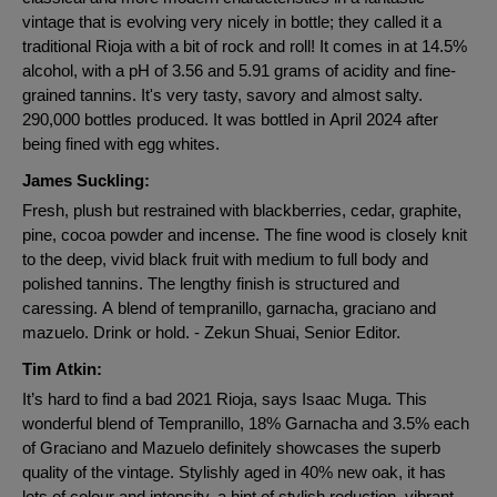
vintage that is evolving very nicely in bottle; they called it a
traditional Rioja with a bit of rock and roll! It comes in at 14.5%
alcohol, with a pH of 3.56 and 5.91 grams of acidity and fine-
grained tannins. It's very tasty, savory and almost salty.
290,000 bottles produced. It was bottled in April 2024 after
being fined with egg whites.
James Suckling:
Fresh, plush but restrained with blackberries, cedar, graphite,
pine, cocoa powder and incense. The fine wood is closely knit
to the deep, vivid black fruit with medium to full body and
polished tannins. The lengthy finish is structured and
caressing. A blend of tempranillo, garnacha, graciano and
mazuelo. Drink or hold. - Zekun Shuai, Senior Editor.
Tim Atkin:
It’s hard to find a bad 2021 Rioja, says Isaac Muga. This
wonderful blend of Tempranillo, 18% Garnacha and 3.5% each
of Graciano and Mazuelo definitely showcases the superb
quality of the vintage. Stylishly aged in 40% new oak, it has
lots of colour and intensity, a hint of stylish reduction, vibrant