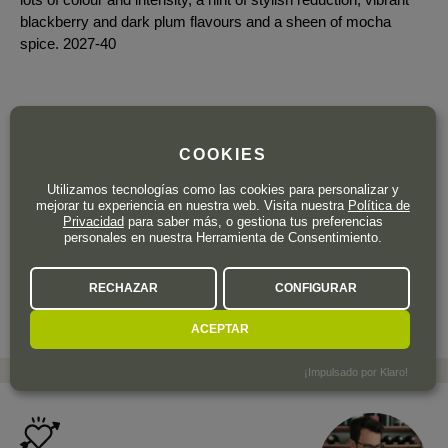
blackberry and dark plum flavours and a sheen of mocha
spice. 2027-40
COOKIES
32
Utilizamos tecnologías como las cookies para personalizar y
,60
€
mejorar tu experiencia en nuestra web. Visita nuestra
Política de
IVA incl.
Privacidad
para saber más, o gestiona tus preferencias
personales en nuestra Herramienta de Consentimiento.
Botella de 75 cl.
| 43,47 € / Litro
RECHAZAR
CONFIGURAR
ACEPTAR
¡Impulsado por Klaro!