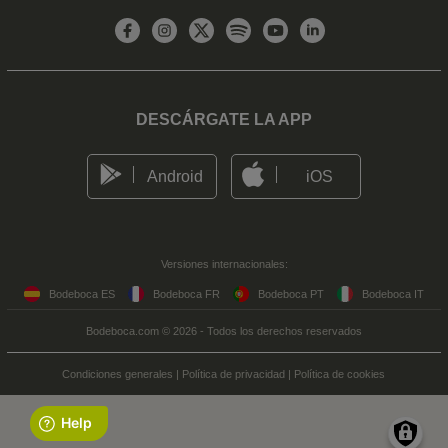
DESCÁRGATE LA APP
Android
iOS
Versiones internacionales:
Bodeboca ES
Bodeboca FR
Bodeboca PT
Bodeboca IT
Bodeboca.com © 2026 - Todos los derechos reservados
Condiciones generales
|
Política de privacidad
|
Política de cookies