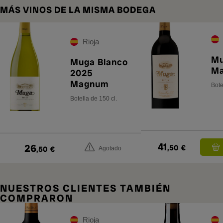
MÁS VINOS DE LA MISMA BODEGA
Rioja
Mu
Muga Blanco
Ma
2025
Magnum
Bote
Botella de 150 cl.
41
26
,50
€
,50
€
Agotado
NUESTROS CLIENTES TAMBIÉN
COMPRARON
Rioja