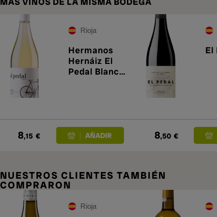
MÁS VINOS DE LA MISMA BODEGA
Rioja
Hermanos
El
Hernáiz El
Pedal Blanco
2025
8
8
,15
€
,50
€
NUESTROS CLIENTES TAMBIÉN
COMPRARON
Rioja