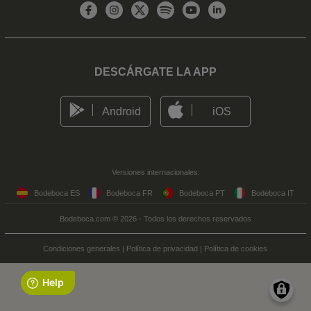
DESCÁRGATE LA APP
Android
iOS
Versiones internacionales:
Bodeboca ES
Bodeboca FR
Bodeboca PT
Bodeboca IT
Bodeboca.com © 2026 - Todos los derechos reservados
Condiciones generales
|
Política de privacidad
|
Política de cookies