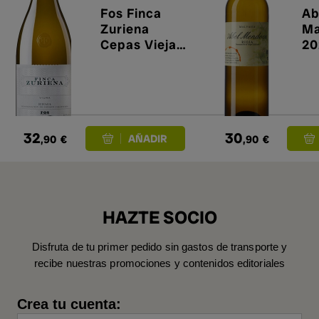
Fos Finca
Ab
Zuriena
Ma
Cepas Viejas
20
2020
32
30
,90
€
,90
€
HAZTE SOCIO
Disfruta de tu primer pedido sin gastos de transporte y
recibe nuestras promociones y contenidos editoriales
Crea tu cuenta: