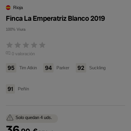
Rioja
Finca La Emperatriz Blanco 2019
100% Viura
0 valoración
95
94
92
Tim Atkin
Parker
Suckling
91
Peñín
Solo quedan 4 uds.
36