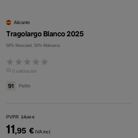
Alicante
Tragolargo Blanco 2025
50% Moscatel, 50% Malvasía
0 valoración
91
Peñín
PVPR
14
,00
€
11
,95
€
IVA incl.