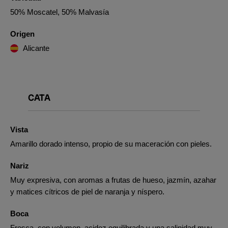
50% Moscatel, 50% Malvasía
Origen
Alicante
CATA
Vista
Amarillo dorado intenso, propio de su maceración con pieles.
Nariz
Muy expresiva, con aromas a frutas de hueso, jazmín, azahar
y matices cítricos de piel de naranja y níspero.
Boca
Fresca, con volumen, acidez equilibrada y una salinidad muy