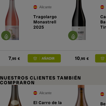
Alicante
Tragolargo
Ca
Monastrell
Ba
2025
Ti
7
10
,95
€
,95
€
NUESTROS CLIENTES TAMBIÉN
COMPRARON
Alicante
El Carro de la
Be