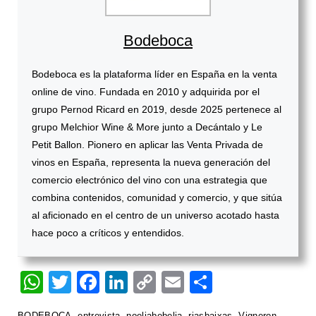
Bodeboca
Bodeboca es la plataforma líder en España en la venta
online de vino. Fundada en 2010 y adquirida por el
grupo Pernod Ricard en 2019, desde 2025 pertenece al
grupo Melchior Wine & More junto a Decántalo y Le
Petit Ballon. Pionero en aplicar las Venta Privada de
vinos en España, representa la nueva generación del
comercio electrónico del vino con una estrategia que
combina contenidos, comunidad y comercio, y que sitúa
al aficionado en el centro de un universo acotado hasta
hace poco a críticos y entendidos.
W
T
F
Li
C
E
S
h
wi
a
n
o
m
h
BODEBOCA
,
entrevista
,
noeliabebelia
,
riasbaixas
,
Vigneron
,