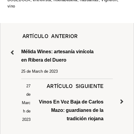
at
tt
c
k
p
ail
ar
vino
s
er
e
e
y
e
A
b
dI
Li
p
o
n
n
ARTÍCULO ANTERIOR
p
o
k
k
Mélida Wines: artesanía vinícola
en Ribera del Duero
25 de March de 2023
ARTÍCULO SIGUIENTE
27
de
Vinos En Voz Baja de Carlos
Marc
Mazo: guardianes de la
h de
tradición riojana
2023