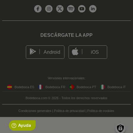
DESCÁRGATE LA APP
Android
iOS
Versiones internacionales:
Bodeboca ES
Bodeboca FR
Bodeboca PT
Bodeboca IT
Bodeboca.com © 2026 - Todos los derechos reservados
Condiciones generales
|
Política de privacidad
|
Política de cookies