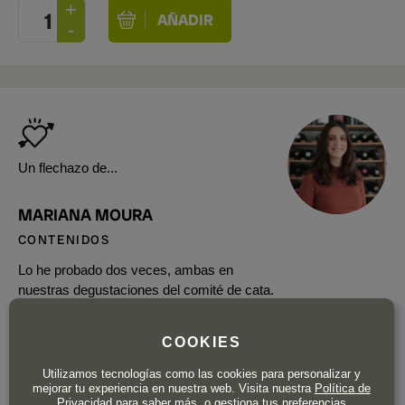
Un flechazo de...
MARIANA MOURA
CONTENIDOS
Lo he probado dos veces, ambas en
nuestras degustaciones del comité de cata.
En ambas, ha sido mi blanco favorito de esta
bodega. Una delicia intensa, cremosa y llena
COOKIES
de matices. Es mantequilla pura en el
paladar.
Utilizamos tecnologías como las cookies para personalizar y
mejorar tu experiencia en nuestra web. Visita nuestra
Política de
Privacidad
para saber más, o gestiona tus preferencias