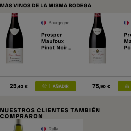
MÁS VINOS DE LA MISMA BODEGA
Bourgogne
Prosper
Pr
Maufoux
Ma
Pinot Noir
P
2024
20
25
75
,40
€
,90
€
NUESTROS CLIENTES TAMBIÉN
COMPRARON
Rully