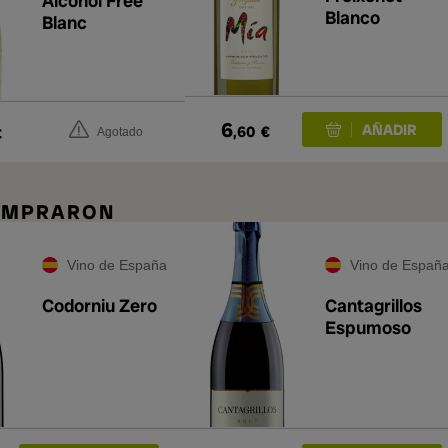
Alcohol Free
Blanco
Blanc
6
,60
€
€
Agotado
COMPRARON
Vino de España
Vino de Españ
Codorniu Zero
Cantagrillos
Espumoso