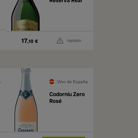
Reserva Real
17
,10
€
Agotado
a
Vino de España
Codorníu Zero
Rosé