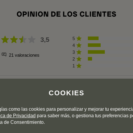
OPINION DE LOS CLIENTES
3,5
5
4
3
21 valoraciones
2
1
COOKIES
2024-03-22 17:12:12
By
daniela laura A.
,
2024-02-26 11:43:
gías como las cookies para personalizar y mejorar tu experienc
tica de Privacidad
para saber más, o gestiona tus preferencias 
a de Consentimiento.