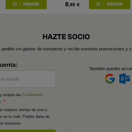
8
,95
€
HAZTE SOCIO
r pedido sin gastos de transporte y recibe nuestras promociones y c
cuenta:
También puedes acce
 tu email:
 y acepto las
Condiciones
s
.
as mejores ofertas de vino y
os en tu mail. Podrás darte de
uier momento.