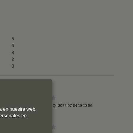
5
6
8
2
0
54
By
juan antonio Q.
,
2022-07-04 18:13:56
ia en nuestra web.
personales en