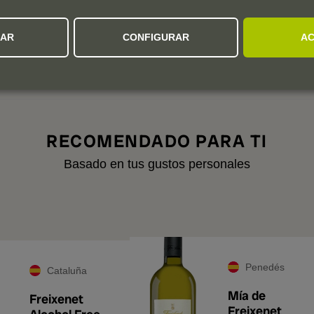
Excellent
,
2021-12-29 18:01:09
By
Julie R.
,
2021-05-13 22:17:20
ZAR
CONFIGURAR
AC
RECOMENDADO PARA TI
Basado en tus gustos personales
A
Penedés
Cataluña
Mía de
Freixenet
Freixenet