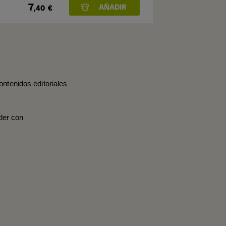
7
,40
€
ontenidos editoriales
der con