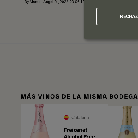
By
Manuel Ángel R.
,
2022-03-06 19:09:28
By
David V.
RECHA
MÁS VINOS DE LA MISMA BODEG
Cataluña
Freixenet
Alcohol Free