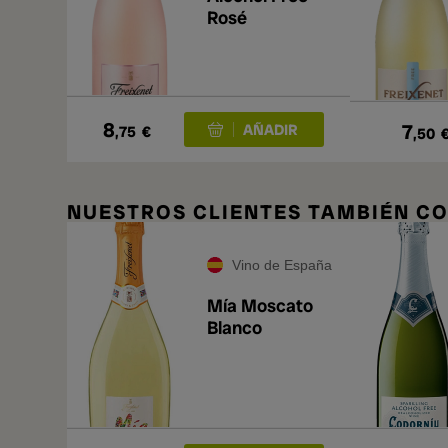
Rosé
8
7
,75
€
,50
NUESTROS CLIENTES TAMBIÉN 
Vino de España
Mía Moscato
Blanco