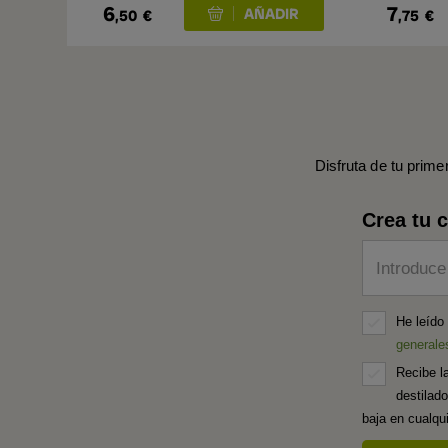
6
7
,50
€
,75
€
Disfruta de tu prime
Crea tu 
Introduce
He leído
generale
Recibe l
destilad
baja en cualq