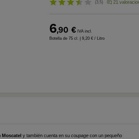
21 valoracio
3,5
6
,90
€
IVA incl.
Botella de 75 cl.
| 9,20 € / Litro
n
Moscatel
y también cuenta en su
coupage
con un pequeño