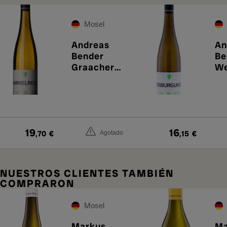
Mosel
Andreas
An
Bender
Be
Graacher
We
Himmelreich
de
Kabinett
20
2020
19
16
,70
€
,15
€
Agotado
NUESTROS CLIENTES TAMBIÉN
COMPRARON
Mosel
Markus
Ma