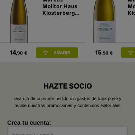
Molitor Haus
Mo
Klosterberg
Kl
Riesling
Pi
Trocken 2024
20
14
15
,90
€
,50
€
HAZTE SOCIO
Disfruta de tu primer pedido sin gastos de transporte y
recibe nuestras promociones y contenidos editoriales
Crea tu cuenta: