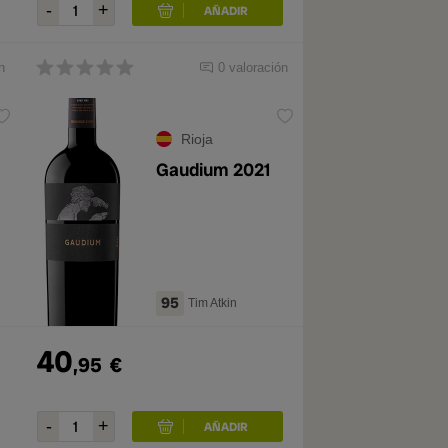
n
0 valoración
Rioja
Gaudium 2021
95
Tim Atkin
40
,95
€