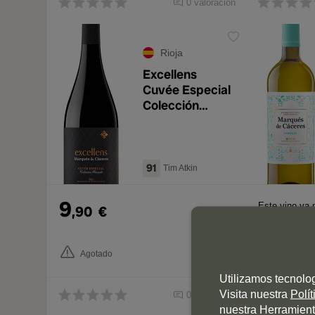
0 valoración
Rioja
Excellens
Cuvée Especial
Colección
Privada 2020
91
Tim Atkin
9
Este vino ya 
,90
€
Agotado
Utilizamos tecnolo
Visita nuestra
Polí
0 valoración
nuestra Herramient