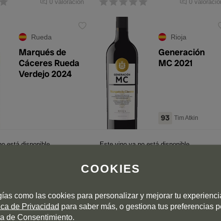
0 valoración
0 valoració
Rueda
Rioja
Marqués de
Generación
Cáceres Rueda
MC 2021
Verdejo 2024
93
Tim Atkin
no está disponible
Este vino ya no está disponible
COOKIES
gías como las cookies para personalizar y mejorar tu experienc
tica de Privacidad
para saber más, o gestiona tus preferencias 
4,0
4 valoraciones
0 valoració
a de Consentimiento.