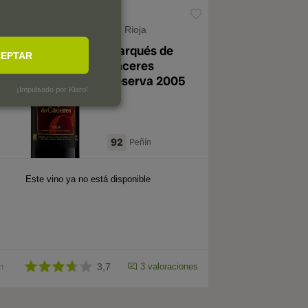
Rioja
Marqués de
EPTAR
Cáceres
Reserva 2005
¡Impulsado por Klaro!
92
Peñín
Este vino ya no está disponible
n
3,7
3 valoraciones