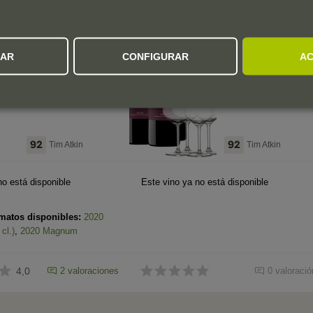
Rioja
Rioja
Marqués de
Pack Marqués
ZAR
CONFIGURAR
AC
Cáceres
de Cáceres
Reserva 2019
Reserva 2018
Magnum
(x4) con 4
Botella de 150 cl.
Estuche especial
Copas
92
92
Tim Atkin
Tim Atkin
no está disponible
Este vino ya no está disponible
matos disponibles:
2020
cl.)
,
2020 Magnum
4,0
2 valoraciones
0 valoració