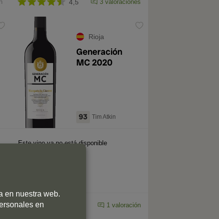
n
4,5
3 valoraciones
Rioja
Generación
MC 2020
93
Tim Atkin
Este vino ya no está disponible
ia en nuestra web.
personales en
n
4,5
1 valoración