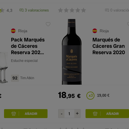
4,3
3 valoraciones
0 valoració
Rioja
Rioja
Pack Marqués
Marqués de
de Cáceres
Cáceres Gran
Reserva 2020
Reserva 2020
(x4) con 4
Estuche especial
Copas
92
Tim Atkin
18
€
,95
€
x3
19,00 €