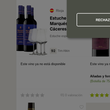
Rioja
Estuche
RECHA
Marqués de
Cáceres
Reserva 2019
Estuche especial
(x4) con 4
Copas
92
Tim Atkin
Este vino ya no está disponible
Este vino ya 
Añadas y for
(Botella de 75 
0 valoración