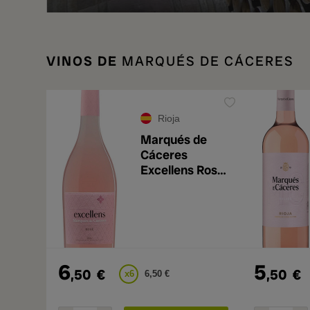
VINOS DE
MARQUÉS DE CÁCERES
Rioja
Marqués de
Cáceres
Excellens Rosé
2025
6
5
,50
€
,50
€
x6
6,50 €