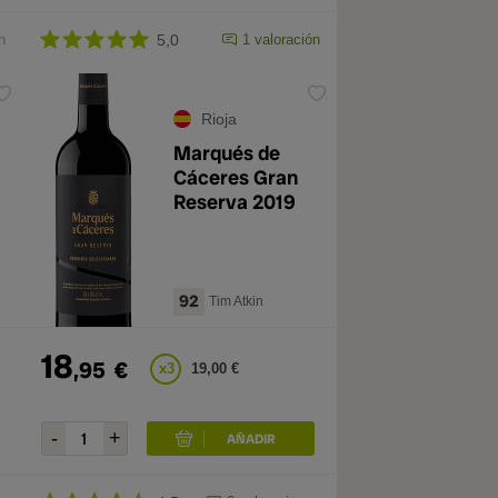
n
5,0
1 valoración
Rioja
Marqués de
Cáceres Gran
Reserva 2019
92
Tim Atkin
18
,95
€
x3
19,00 €