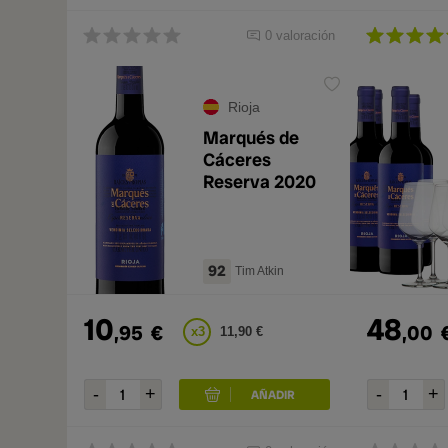
0 valoración
Rioja
Marqués de
Cáceres
Reserva 2020
92
Tim Atkin
10
48
,95
€
,00
x3
11,90 €