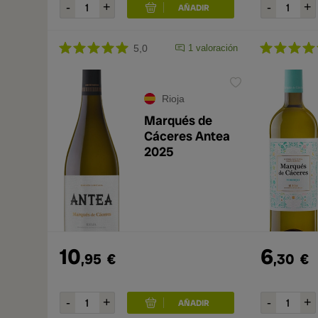
5,0
1 valoración
Rioja
Marqués de
Cáceres Antea
2025
10
6
,95
€
,30
€