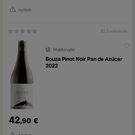
Agotado
0 valoración
Maldonado
Bouza Pinot Noir Pan de Azúcar
2022
42
,90
€