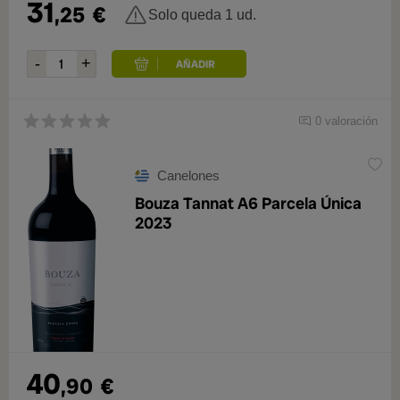
31
,25
€
Solo queda 1 ud.
0 valoración
Canelones
Bouza Tannat A6 Parcela Única
2023
40
,90
€