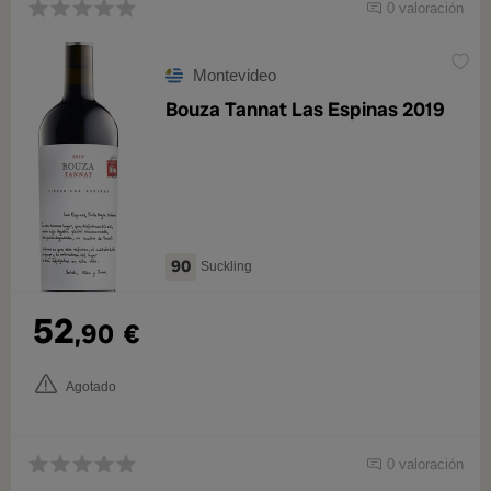
0 valoración
Montevideo
Bouza Tannat Las Espinas 2019
90
Suckling
52
,90
€
Agotado
0 valoración