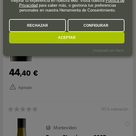
mejorar tu experiencia en nuestra web. Visita nuestra
Política de
Maldonado
Privacidad
para saber más, o gestiona tus preferencias
Bouza Merlot Pan de Azúcar 2017
personales en nuestra Herramienta de Consentimiento.
RECHAZAR
CONFIGURAR
ACEPTAR
¡Impulsado por Klaro!
44
,40
€
Agotado
0 valoración
Montevideo