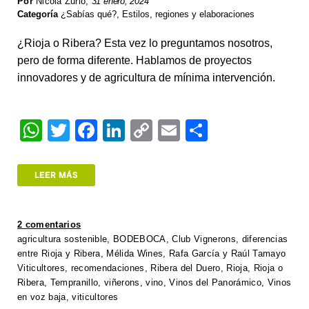
Por
Nicola Zurlo
,
31 enero, 2024
Categoría
¿Sabías qué?
,
Estilos, regiones y elaboraciones
¿Rioja o Ribera? Esta vez lo preguntamos nosotros,
pero de forma diferente. Hablamos de proyectos
innovadores y de agricultura de mínima intervención.
W
T
F
Li
C
E
S
h
wi
a
n
o
m
h
at
tt
c
k
p
ail
ar
LEER MÁS
s
er
e
e
y
e
A
b
dI
Li
2 comentarios
p
o
n
n
agricultura sostenible
,
BODEBOCA
,
Club Vignerons
,
diferencias
entre Rioja y Ribera
,
Mélida Wines
,
Rafa García y Raúl Tamayo
p
o
k
Viticultores
,
recomendaciones
,
Ribera del Duero
,
Rioja
,
Rioja o
k
Ribera
,
Tempranillo
,
viñerons
,
vino
,
Vinos del Panorámico
,
Vinos
en voz baja
,
viticultores