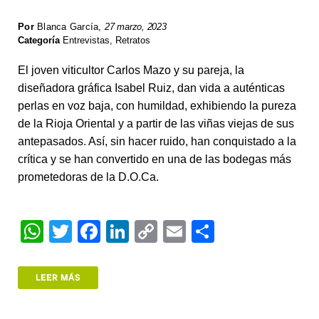
Por
Blanca García
,
27 marzo, 2023
Categoría
Entrevistas
,
Retratos
El joven viticultor Carlos Mazo y su pareja, la
diseñadora gráfica Isabel Ruiz, dan vida a auténticas
perlas en voz baja, con humildad, exhibiendo la pureza
de la Rioja Oriental y a partir de las viñas viejas de sus
antepasados. Así, sin hacer ruido, han conquistado a la
crítica y se han convertido en una de las bodegas más
prometedoras de la D.O.Ca.
W
T
F
Li
C
E
S
h
wi
a
n
o
m
h
at
tt
c
k
p
ail
ar
LEER MÁS
s
er
e
e
y
e