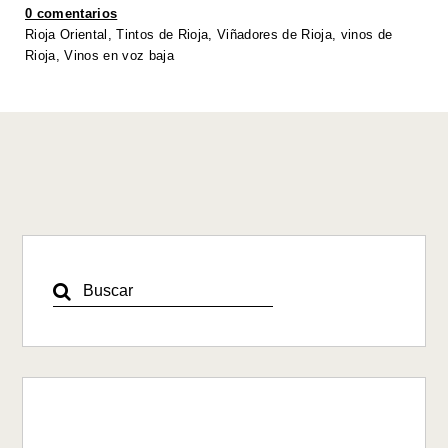
A
b
dI
Li
0 comentarios
p
o
n
n
Rioja Oriental
,
Tintos de Rioja
,
Viñadores de Rioja
,
vinos de
Rioja
,
Vinos en voz baja
p
o
k
k