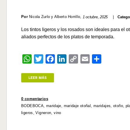
Por
Nicola Zurlo y Alberto Horrillo
,
1 octubre, 2025
|
Catego
Los tintos ligeros y los rosados son ideales para el 
aliados perfectos de los platos de temporada.
W
T
F
Li
C
E
S
h
wi
a
n
o
m
h
at
tt
c
k
p
ail
ar
LEER MÁS
s
er
e
e
y
e
A
b
dI
Li
0 comentarios
p
o
n
n
BODEBOCA
,
maridaje
,
maridaje otoñal
,
maridajes
,
otoño
,
pl
p
o
k
ligeros
,
Vigneron
,
vino
k