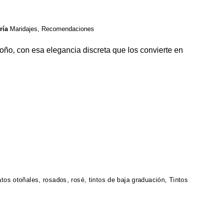
ría
Maridajes
,
Recomendaciones
otoño, con esa elegancia discreta que los convierte en
atos otoñales
,
rosados
,
rosé
,
tintos de baja graduación
,
Tintos