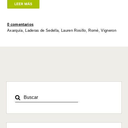
at
tt
c
k
p
ail
ar
LEER MÁS
s
er
e
e
y
e
A
b
dI
Li
0 comentarios
p
o
n
n
Axarquía
,
Laderas de Sedella
,
Lauren Rosillo
,
Romé
,
Vigneron
p
o
k
k