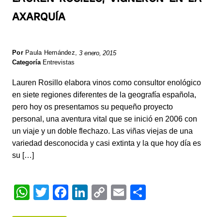
AXARQUÍA
Por
Paula Hernández
,
3 enero, 2015
Categoría
Entrevistas
Lauren Rosillo elabora vinos como consultor enológico
en siete regiones diferentes de la geografía española,
pero hoy os presentamos su pequeño proyecto
personal, una aventura vital que se inició en 2006 con
un viaje y un doble flechazo. Las viñas viejas de una
variedad desconocida y casi extinta y la que hoy día es
su […]
W
T
F
Li
C
E
S
h
wi
a
n
o
m
h