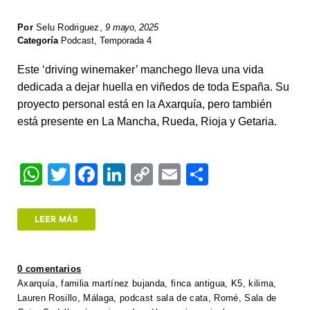
Por
Selu Rodriguez
,
9 mayo, 2025
Categoría
Podcast
,
Temporada 4
Este ‘driving winemaker’ manchego lleva una vida
dedicada a dejar huella en viñedos de toda España. Su
proyecto personal está en la Axarquía, pero también
está presente en La Mancha, Rueda, Rioja y Getaria.
W
T
F
Li
C
E
S
h
wi
a
n
o
m
h
at
tt
c
k
p
ail
ar
LEER MÁS
s
er
e
e
y
e
A
b
dI
Li
0 comentarios
p
o
n
n
Axarquía
,
familia martínez bujanda
,
finca antigua
,
K5
,
kilima
,
Lauren Rosillo
,
Málaga
,
podcast sala de cata
,
Romé
,
Sala de
p
o
k