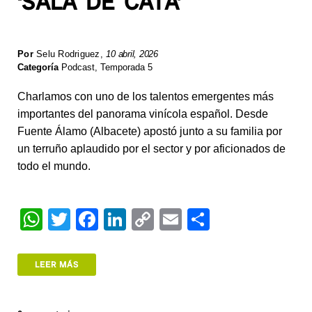
‘SALA DE CATA’
Por
Selu Rodriguez
,
10 abril, 2026
Categoría
Podcast
,
Temporada 5
Charlamos con uno de los talentos emergentes más
importantes del panorama vinícola español. Desde
Fuente Álamo (Albacete) apostó junto a su familia por
un terruño aplaudido por el sector y por aficionados de
todo el mundo.
W
T
F
Li
C
E
S
h
wi
a
n
o
m
h
at
tt
c
k
p
ail
ar
LEER MÁS
s
er
e
e
y
e
A
b
dI
Li