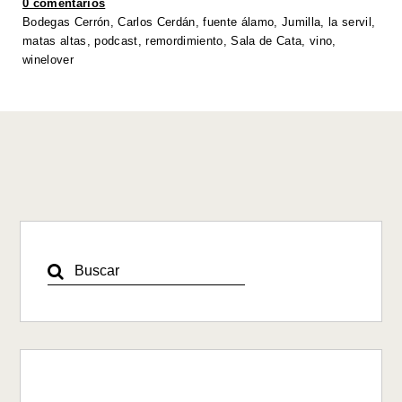
0 comentarios
p
o
n
n
Bodegas Cerrón
,
Carlos Cerdán
,
fuente álamo
,
Jumilla
,
la servil
,
matas altas
,
podcast
,
remordimiento
,
Sala de Cata
,
vino
,
p
o
k
winelover
k