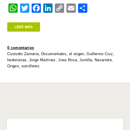
W
T
F
Li
C
E
S
h
wi
a
n
o
m
h
at
tt
c
k
p
ail
ar
LEER MÁS
s
er
e
e
y
e
A
b
dI
Li
0 comentarios
p
o
n
n
Custodio Zamarra
,
Documentales
,
el origen
,
Guillermo Cruz
,
hedonistas
,
Jorge Martínez
,
Jose Roca
,
Jumilla
,
Navarrete
,
p
o
k
Origen
,
sumilleres
k