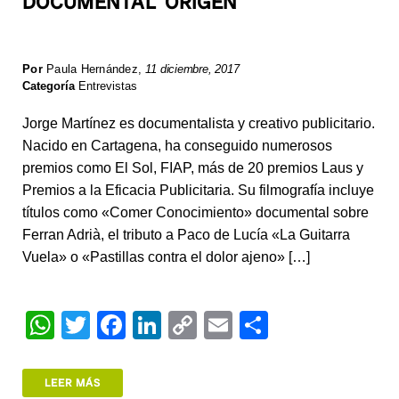
DOCUMENTAL ORIGEN
Por
Paula Hernández
,
11 diciembre, 2017
Categoría
Entrevistas
Jorge Martínez es documentalista y creativo publicitario.
Nacido en Cartagena, ha conseguido numerosos
premios como El Sol, FIAP, más de 20 premios Laus y
Premios a la Eficacia Publicitaria. Su filmografía incluye
títulos como «Comer Conocimiento» documental sobre
Ferran Adrià, el tributo a Paco de Lucía «La Guitarra
Vuela» o «Pastillas contra el dolor ajeno» […]
W
T
F
Li
C
E
S
h
wi
a
n
o
m
h
at
tt
c
k
p
ail
ar
LEER MÁS