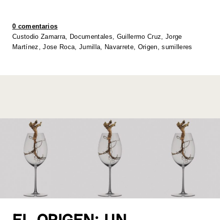
s
er
e
e
y
e
A
b
dI
Li
0 comentarios
p
o
n
n
Custodio Zamarra
,
Documentales
,
Guillermo Cruz
,
Jorge
Martínez
,
Jose Roca
,
Jumilla
,
Navarrete
,
Origen
,
sumilleres
p
o
k
k
EL ORIGEN: UN