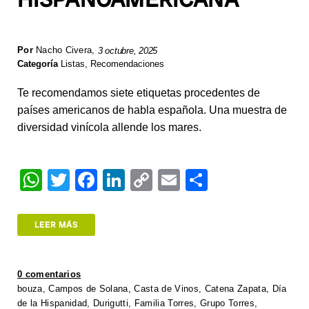
Por
Nacho Civera
,
3 octubre, 2025
Categoría
Listas
,
Recomendaciones
Te recomendamos siete etiquetas procedentes de
países americanos de habla española. Una muestra de
diversidad vinícola allende los mares.
W
T
F
Li
C
E
S
h
wi
a
n
o
m
h
at
tt
c
k
p
ail
ar
LEER MÁS
s
er
e
e
y
e
A
b
dI
Li
0 comentarios
p
o
n
n
bouza
,
Campos de Solana
,
Casta de Vinos
,
Catena Zapata
,
Día
de la Hispanidad
,
Durigutti
,
Familia Torres
,
Grupo Torres
,