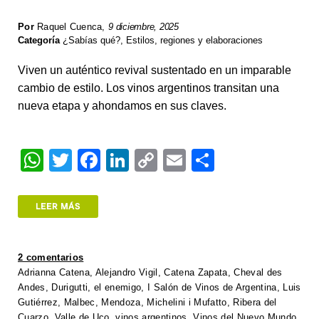
Por
Raquel Cuenca
,
9 diciembre, 2025
Categoría
¿Sabías qué?
,
Estilos, regiones y elaboraciones
Viven un auténtico revival sustentado en un imparable
cambio de estilo. Los vinos argentinos transitan una
nueva etapa y ahondamos en sus claves.
W
T
F
Li
C
E
S
h
wi
a
n
o
m
h
at
tt
c
k
p
ail
ar
LEER MÁS
s
er
e
e
y
e
A
b
dI
Li
2 comentarios
p
o
n
n
Adrianna Catena
,
Alejandro Vigil
,
Catena Zapata
,
Cheval des
Andes
,
Durigutti
,
el enemigo
,
I Salón de Vinos de Argentina
,
Luis
p
o
k
Gutiérrez
,
Malbec
,
Mendoza
,
Michelini i Mufatto
,
Ribera del
Cuarzo
,
Valle de Uco
,
vinos argentinos
,
Vinos del Nuevo Mundo
,