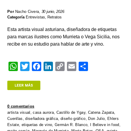
Por
Nacho Civera
,
30 junio, 2026
Categoría
Entrevistas
,
Retratos
Esta artista visual asturiana, diseñadora de etiquetas
para marcas ilustres como Murrieta o Vega Sicilia, nos
recibe en su estudio para hablar de arte y vino.
W
T
F
Li
C
E
S
h
wi
a
n
o
m
h
at
tt
c
k
p
ail
ar
LEER MÁS
s
er
e
e
y
e
A
b
dI
Li
0 comentarios
p
o
n
n
artista visual
,
casa aurora
,
Castillo de Ygay
,
Catena Zapata
,
Cuenllas
,
diseñadora gráfica
,
diseño gráfico
,
Don Julio
,
Ehlers
p
o
k
Estate
,
etiquetas de vino
,
Germán R. Blanco
,
I Believe in food
,
maite corsín
,
Marqués de Murrieta
,
Marta Botas
,
OSA
,
quinta