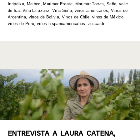
p
o
k
Intipalka
,
Malbec
,
Marimar Estate
,
Marimar Torres
,
Seña
,
valle
k
de Ica
,
Viña Errazuriz
,
Viña Seña
,
vinos americanos
,
Vinos de
Argentina
,
vinos de Bolivia
,
Vinos de Chile
,
vinos de México
,
vinos de Perú
,
vinos hispanoamericanos
,
zuccardi
ENTREVISTA A LAURA CATENA,