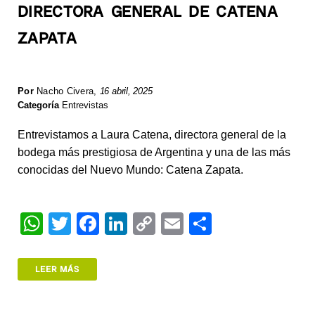
DIRECTORA GENERAL DE CATENA
ZAPATA
Por
Nacho Civera
,
16 abril, 2025
Categoría
Entrevistas
Entrevistamos a Laura Catena, directora general de la
bodega más prestigiosa de Argentina y una de las más
conocidas del Nuevo Mundo: Catena Zapata.
W
T
F
Li
C
E
S
h
wi
a
n
o
m
h
at
tt
c
k
p
ail
ar
LEER MÁS
s
er
e
e
y
e
A
b
dI
Li