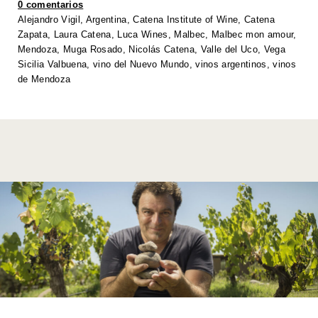
0 comentarios
p
o
n
n
Alejandro Vigil
,
Argentina
,
Catena Institute of Wine
,
Catena
Zapata
,
Laura Catena
,
Luca Wines
,
Malbec
,
Malbec mon amour
,
p
o
k
Mendoza
,
Muga Rosado
,
Nicolás Catena
,
Valle del Uco
,
Vega
k
Sicilia Valbuena
,
vino del Nuevo Mundo
,
vinos argentinos
,
vinos
de Mendoza