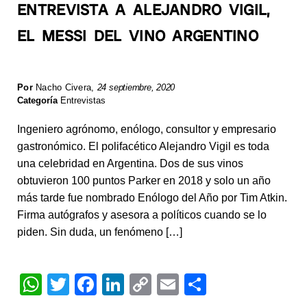
ENTREVISTA A ALEJANDRO VIGIL,
EL MESSI DEL VINO ARGENTINO
Por
Nacho Civera
,
24 septiembre, 2020
Categoría
Entrevistas
Ingeniero agrónomo, enólogo, consultor y empresario
gastronómico. El polifacético Alejandro Vigil es toda
una celebridad en Argentina. Dos de sus vinos
obtuvieron 100 puntos Parker en 2018 y solo un año
más tarde fue nombrado Enólogo del Año por Tim Atkin.
Firma autógrafos y asesora a políticos cuando se lo
piden. Sin duda, un fenómeno […]
W
T
F
Li
C
E
S
h
wi
a
n
o
m
h