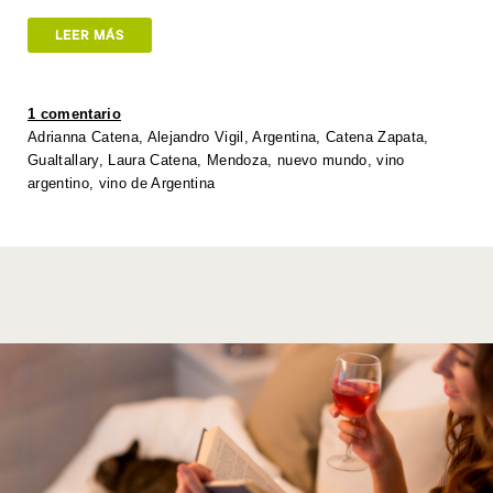
at
tt
c
k
p
ail
ar
LEER MÁS
s
er
e
e
y
e
A
b
dI
Li
1 comentario
p
o
n
n
Adrianna Catena
,
Alejandro Vigil
,
Argentina
,
Catena Zapata
,
Gualtallary
,
Laura Catena
,
Mendoza
,
nuevo mundo
,
vino
p
o
k
argentino
,
vino de Argentina
k