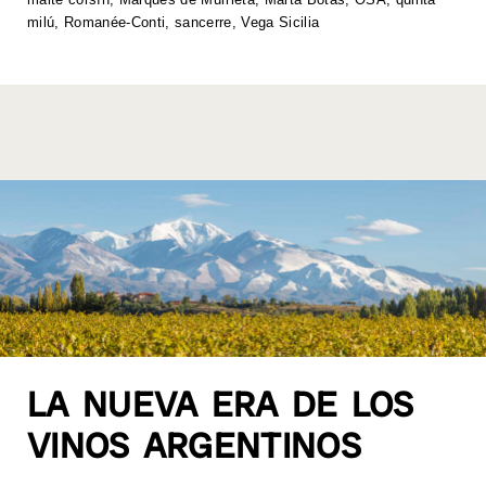
k
milú
,
Romanée-Conti
,
sancerre
,
Vega Sicilia
LA NUEVA ERA DE LOS
VINOS ARGENTINOS