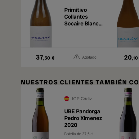
Primitivo
Collantes
Socaire Blanco
Oxidativo de
Albariza 2020
37
20
,50
€
,10
Agotado
NUESTROS CLIENTES TAMBIÉN 
IGP Cádiz
UBE Pandorga
Pedro Ximenez
2020
Botella de 37,5 cl.