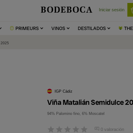
Iniciar sesión
PRIMEURS
VINOS
DESTILADOS
TH
e 2025
IGP Cádiz
Viña Matalián Semidulce 2
94% Palomino fino, 6% Moscatel
0 valoración