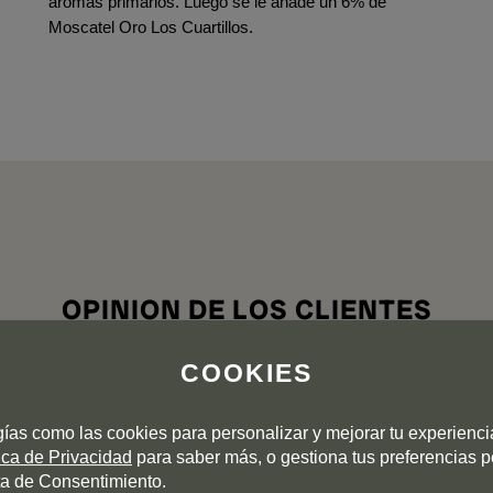
aromas primarios. Luego se le añade un 6% de
Moscatel Oro Los Cuartillos.
OPINION DE LOS CLIENTES
COOKIES
5
4
gías como las cookies para personalizar y mejorar tu experienc
3
tica de Privacidad
para saber más, o gestiona tus preferencias 
0 valoración
2
a de Consentimiento.