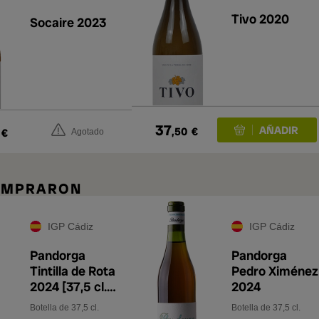
Tivo 2020
Socaire 2023
37
,50
€
€
Agotado
COMPRARON
IGP Cádiz
IGP Cádiz
Pandorga
Pandorga
Tintilla de Rota
Pedro Ximénez
2024 [37,5 cl.
2024
(3/8)]
Botella de 37,5 cl.
Botella de 37,5 cl.