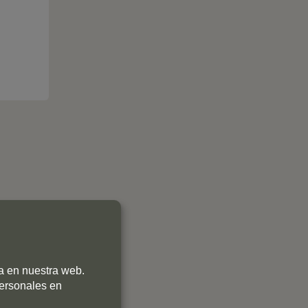
0
0
ia en nuestra web.
0
personales en
0