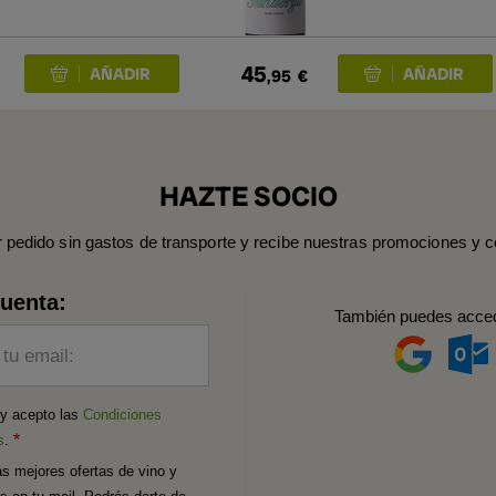
45
,95
€
HAZTE SOCIO
r pedido sin gastos de transporte y recibe nuestras promociones y c
cuenta:
También puedes acce
 tu email:
 y acepto las
Condiciones
s
.
as mejores ofertas de vino y