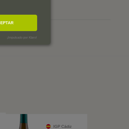
0
EPTAR
¡Impulsado por Klaro!
IGP Cádiz