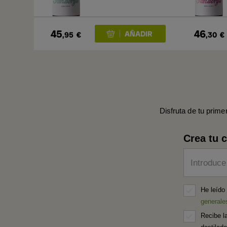
45
46
,95
€
,30
€
Disfruta de tu prime
Crea tu 
Introduce
He leído
generale
Recibe l