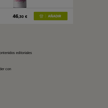
46
,30
€
ontenidos editoriales
der con