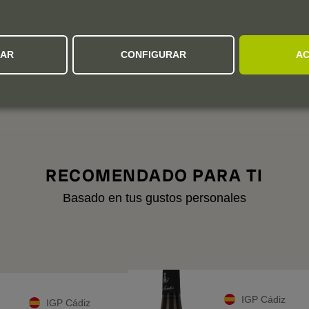
1
Añadas:
2025
2024
2023
2022
ZAR
CONFIGURAR
AC
tras añadas para ver sus valoraciones.
RECOMENDADO PARA TI
Basado en tus gustos personales
A
IGP Cádiz
IGP Cádiz