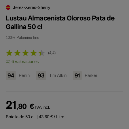
Jerez-Xérès-Sherry
Lustau Almacenista Oloroso Pata de
Gallina 50 cl
100% Palomino fino
4,4
6 valoraciones
94
93
91
Peñín
Tim Atkin
Parker
21
,80
€
IVA incl.
Botella de 50 cl.
| 43,60 € / Litro