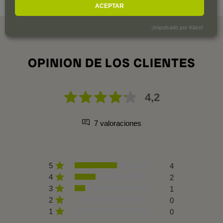
ACEPTAR
¡Impulsado por Klaro!
OPINION DE LOS CLIENTES
4,2
7 valoraciones
5
4
4
2
3
1
2
0
1
0