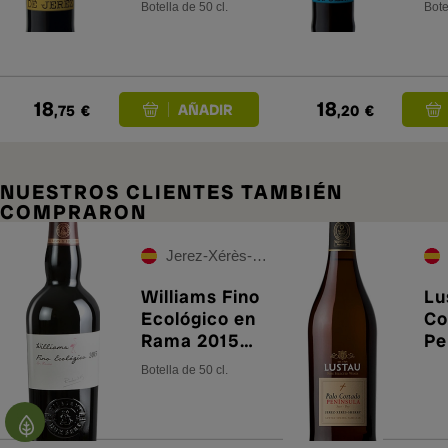
Botella de 50 cl.
Bote
Saca 2026
Sa
18
18
,75
€
,20
€
NUESTROS CLIENTES TAMBIÉN
COMPRARON
Jerez-Xérès-Sherry
Williams Fino
Lu
Ecológico en
Co
Rama 2015
Pe
Saca de Junio
Botella de 50 cl.
2024 50 cl