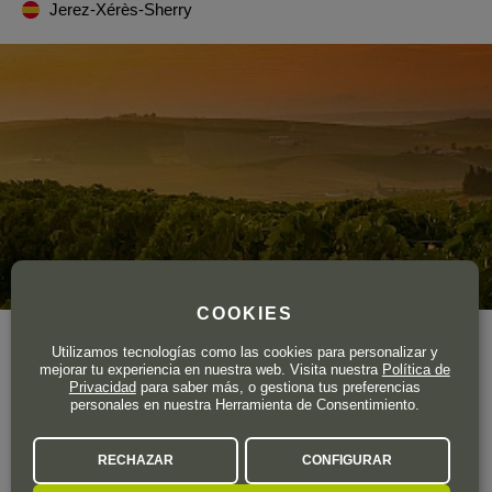
Jerez-Xérès-Sherry
COOKIES
Año de fundación
1896
Utilizamos tecnologías como las cookies para personalizar y
mejorar tu experiencia en nuestra web. Visita nuestra
Política de
Los comienzos de esta bodega fueron muy modestos. Al
Privacidad
para saber más, o gestiona tus preferencias
personales en nuestra Herramienta de Consentimiento.
principio cultivaban sus propias viñas y elaboraba los vinos
que después vendería a bodegas de renombre.
RECHAZAR
CONFIGURAR
LA BODEGA A FONDO