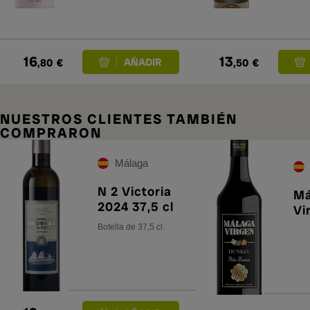
16
13
,80
€
,50
€
NUESTROS CLIENTES TAMBIÉN
COMPRARON
Málaga
N 2 Victoria
Má
2024 37,5 cl
Vi
Botella de 37,5 cl.