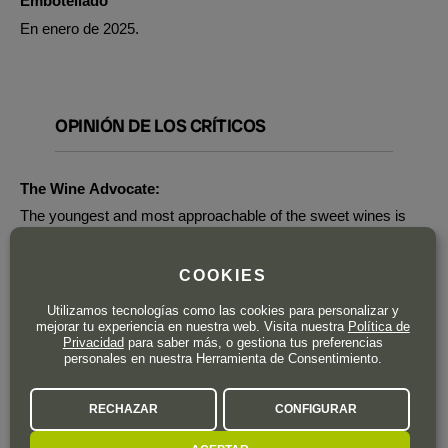
Embotellado
En enero de 2025.
OPINIÓN DE LOS CRÍTICOS
The Wine Advocate:
The youngest and most approachable of the sweet wines is
the 2024 Selección Especial #1, fermented in stainless steel,
where it was kept with lees for five to six months. It's pale,
COOKIES
grapey and more aromatic, with 11% alcohol, a pH of 3.25,
seven grams of acidity and 140 grams of sugar. It's primary
Utilizamos tecnologías como las cookies para personalizar y
and young, a little shy but not reductive, with varietal notes,
mejorar tu experiencia en nuestra web. Visita nuestra
Política de
Privacidad
para saber más, o gestiona tus preferencias
pale, clean and balanced. 8,000 half bottles were filled in
personales en nuestra Herramienta de Consentimiento.
January 2025. - Luis Gutiérrez.
RECHAZAR
CONFIGURAR