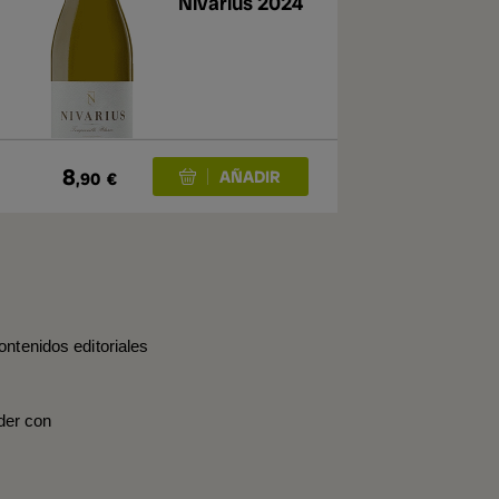
Nivarius 2024
8
,90
€
ontenidos editoriales
der con