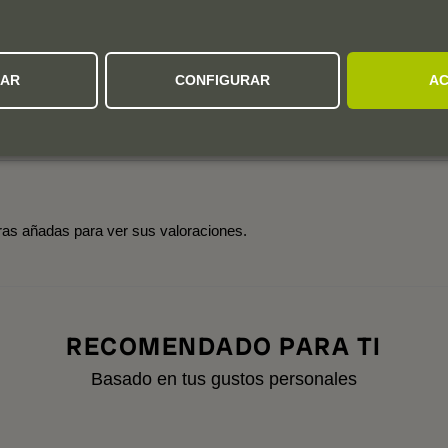
5
4
3
0 valoración
2
ZAR
CONFIGURAR
AC
1
Añadas:
2025
2024
tras añadas para ver sus valoraciones.
RECOMENDADO PARA TI
Basado en tus gustos personales