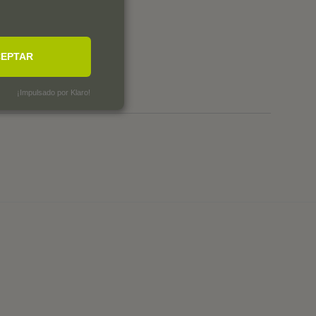
0
0
0
0
EPTAR
0
¡Impulsado por Klaro!