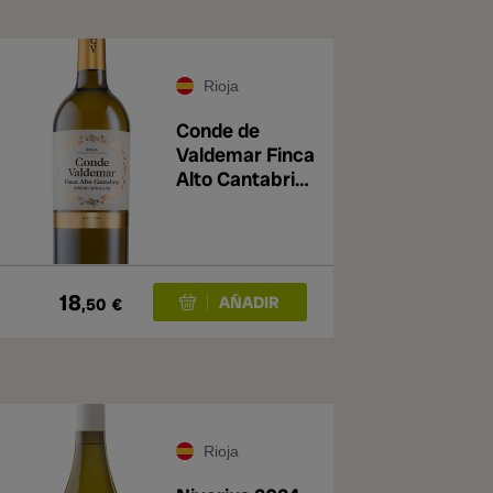
Rioja
Conde de
Valdemar Finca
Alto Cantabria
2
Viñedo Singular
2023
18
,50
€
Rioja