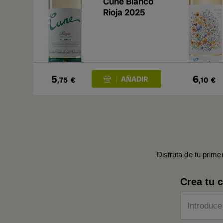
Cune Blanco
Rioja 2025
5
6
,75
€
,10
€
Disfruta de tu prime
Crea tu 
Introduce