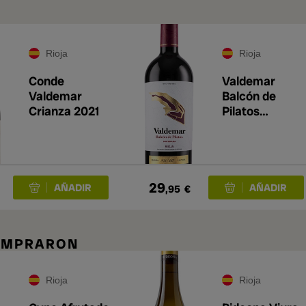
A
Rioja
Rioja
Conde
Valdemar
Valdemar
Balcón de
Crianza 2021
Pilatos
Maturana 202
29
,95
€
COMPRARON
Rioja
Rioja