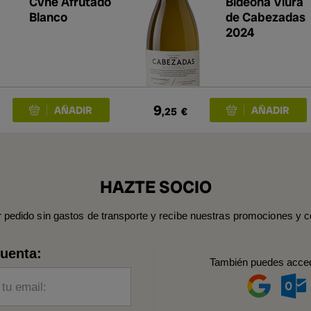
Cvne Afrutado
Bideona Viura
Blanco
de Cabezadas
2024
9
,25
€
HAZTE SOCIO
r pedido sin gastos de transporte y recibe nuestras promociones y c
cuenta:
También puedes acce
 tu email: