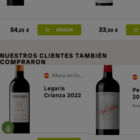
54
33
,25
€
,50
€
NUESTROS CLIENTES TAMBIÉN
COMPRARON
Ribera del Duero
Legaris
Pe
Crianza 2022
20
Bote