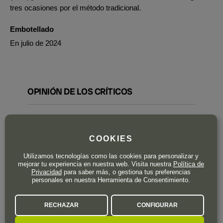
tres ocasiones por el método tradicional.
Embotellado
En julio de 2024
OPINIÓN DE LOS CRÍTICOS
James Suckling:
A solid wine showing ripe yet fresh plums, cherries and fine
COOKIES
roasted spices. Medium- to full-bodied with structured, fine-
Utilizamos tecnologías como las cookies para personalizar y
grained tannins. Long, tight finish. Drink from 2026. - Zekun
mejorar tu experiencia en nuestra web. Visita nuestra
Política de
Shuai, Senior Editor.
Privacidad
para saber más, o gestiona tus preferencias
personales en nuestra Herramienta de Consentimiento.
RECHAZAR
CONFIGURAR