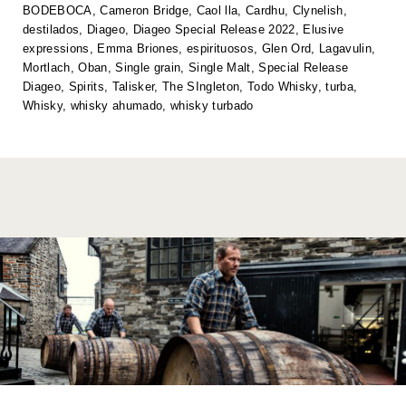
p
o
n
n
BODEBOCA
,
Cameron Bridge
,
Caol lla
,
Cardhu
,
Clynelish
,
destilados
,
Diageo
,
Diageo Special Release 2022
,
Elusive
p
o
k
expressions
,
Emma Briones
,
espirituosos
,
Glen Ord
,
Lagavulin
,
k
Mortlach
,
Oban
,
Single grain
,
Single Malt
,
Special Release
Diageo
,
Spirits
,
Talisker
,
The SIngleton
,
Todo Whisky
,
turba
,
Whisky
,
whisky ahumado
,
whisky turbado