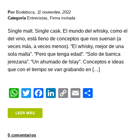
Por
Bodeboca
,
11 noviembre, 2022
Categoría
Entrevistas
,
Firma invitada
Single malt. Single cask. El mundo del whisky, como el
del vino, está lleno de conceptos que nos suenan (a
veces más, a veces menos). “El whisky, mejor de una
sola malta”. “Pero que tenga edad”. “Solo de barrica
jerezana”. “Un ahumado de Islay”. Conceptos e ideas
que con el tiempo se van grabando en […]
W
T
F
Li
C
E
S
h
wi
a
n
o
m
h
at
tt
c
k
p
ail
ar
LEER MÁS
s
er
e
e
y
e
A
b
dI
Li
0 comentarios