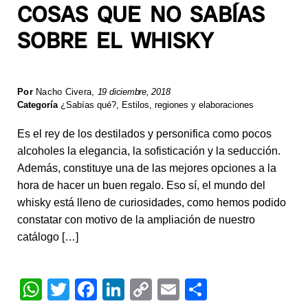
COSAS QUE NO SABÍAS
SOBRE EL WHISKY
Por
Nacho Civera
,
19 diciembre, 2018
Categoría
¿Sabías qué?
,
Estilos, regiones y elaboraciones
Es el rey de los destilados y personifica como pocos
alcoholes la elegancia, la sofisticación y la seducción.
Además, constituye una de las mejores opciones a la
hora de hacer un buen regalo. Eso sí, el mundo del
whisky está lleno de curiosidades, como hemos podido
constatar con motivo de la ampliación de nuestro
catálogo […]
W
T
F
Li
C
E
S