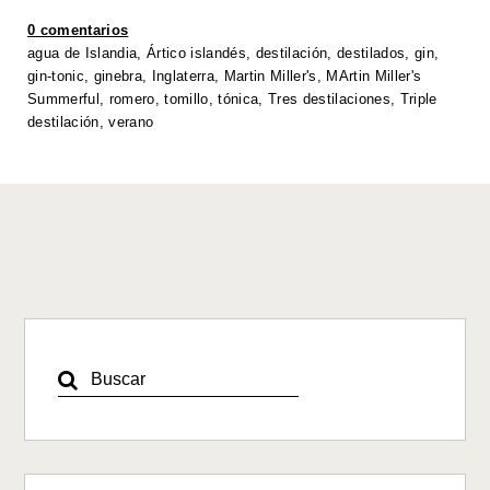
A
b
dI
Li
0 comentarios
p
o
n
n
agua de Islandia
,
Ártico islandés
,
destilación
,
destilados
,
gin
,
gin-tonic
,
ginebra
,
Inglaterra
,
Martin Miller's
,
MArtin Miller's
p
o
k
Summerful
,
romero
,
tomillo
,
tónica
,
Tres destilaciones
,
Triple
k
destilación
,
verano