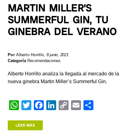
MARTIN MILLER’S
SUMMERFUL GIN, TU
GINEBRA DEL VERANO
Por
Alberto Horrillo
,
8 junio, 2021
Categoría
Recomendaciones
Alberto Horrillo analiza la llegada al mercado de la
nueva ginebra Martin Miller’s Summerful Gin.
W
T
F
Li
C
E
S
h
wi
a
n
o
m
h
at
tt
c
k
p
ail
ar
LEER MÁS
s
er
e
e
y
e