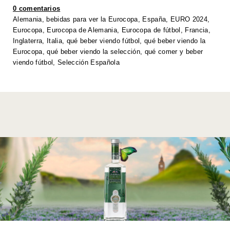
A
b
dI
Li
0 comentarios
p
o
n
n
Alemania
,
bebidas para ver la Eurocopa
,
España
,
EURO 2024
,
Eurocopa
,
Eurocopa de Alemania
,
Eurocopa de fútbol
,
Francia
,
p
o
k
Inglaterra
,
Italia
,
qué beber viendo fútbol
,
qué beber viendo la
k
Eurocopa
,
qué beber viendo la selección
,
qué comer y beber
viendo fútbol
,
Selección Española