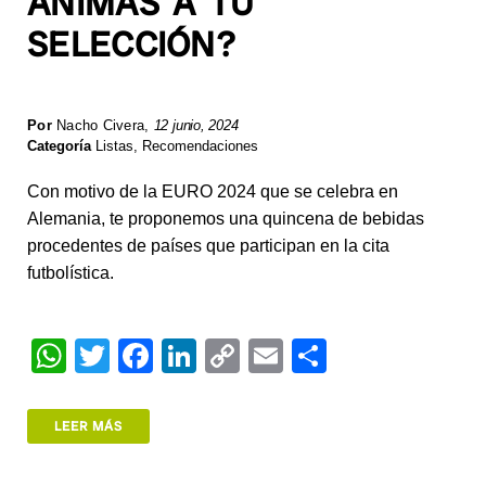
ANIMAS A TU
SELECCIÓN?
Por
Nacho Civera
,
12 junio, 2024
Categoría
Listas
,
Recomendaciones
Con motivo de la EURO 2024 que se celebra en
Alemania, te proponemos una quincena de bebidas
procedentes de países que participan en la cita
futbolística.
W
T
F
Li
C
E
S
h
wi
a
n
o
m
h
at
tt
c
k
p
ail
ar
LEER MÁS
s
er
e
e
y
e