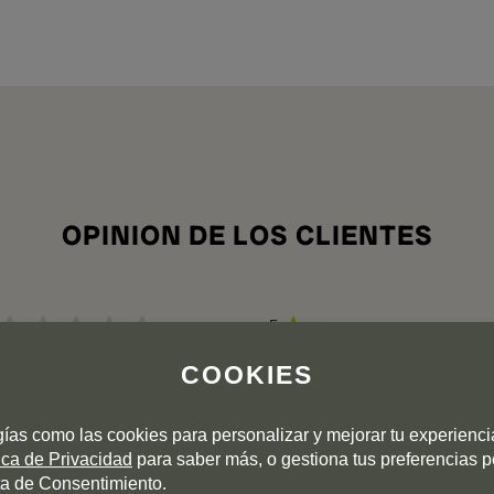
OPINION DE LOS CLIENTES
5
4
COOKIES
3
0 valoración
2
1
gías como las cookies para personalizar y mejorar tu experienc
tica de Privacidad
para saber más, o gestiona tus preferencias 
a de Consentimiento.