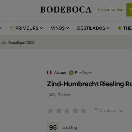
Iniciar sesión
PRIMEURS
VINOS
DESTILADOS
TH
oche Granitique 2023
Alsace
Ecológico
Zind-Humbrecht Riesling R
100% Riesling
0 valoración
95
Suckling