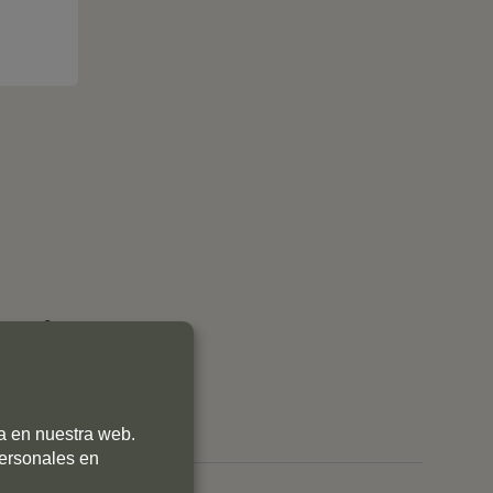
0
0
0
0
0
ia en nuestra web.
personales en