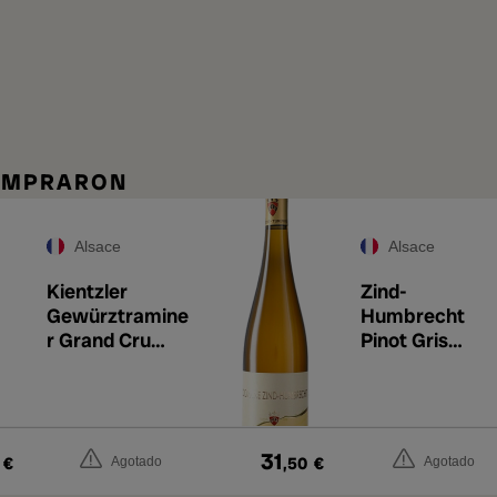
COMPRARON
Alsace
Alsace
Kientzler
Zind-
Gewürztramine
Humbrecht
r Grand Cru
Pinot Gris
Osterberg 2019
Roche Calcaire
2022
31
€
,50
€
Agotado
Agotado