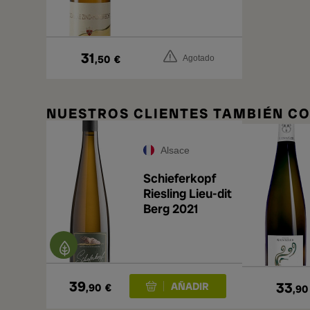
2022
31
,50
€
Agotado
NUESTROS CLIENTES TAMBIÉN 
Alsace
Schieferkopf
Riesling Lieu-dit
Berg 2021
39
33
,90
€
,90