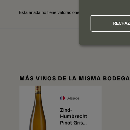
Esta añada no tiene valoraciones todavía. Pincha en las o
RECHA
MÁS VINOS DE LA MISMA BODEG
Alsace
Zind-
Humbrecht
Pinot Gris
Roche Calcaire