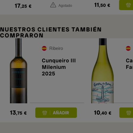
11
17
,50
€
,25
€
Agotado
NUESTROS CLIENTES TAMBIÉN
COMPRARON
Ribeiro
Cunqueiro III
Ca
Milenium
Fa
2025
13
10
,75
€
,40
€