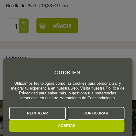
Botella de 75 cl.
| 19,33 € / Litro
La bodega
BODEGA Y VIÑEDOS PAZO
COOKIES
CASANOVA
Utilizamos tecnologías como las cookies para personalizar y
mejorar tu experiencia en nuestra web. Visita nuestra
Política de
Ribeiro
Privacidad
para saber más, o gestiona tus preferencias
personales en nuestra Herramienta de Consentimiento.
RECHAZAR
CONFIGURAR
ACEPTAR