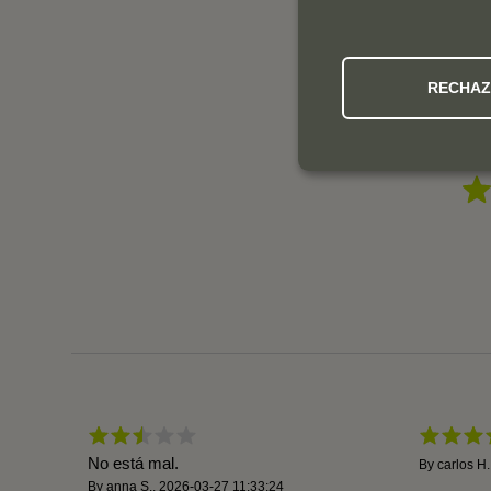
RECHA
No está mal.
By
carlos H.
By
anna S.
,
2026-03-27 11:33:24