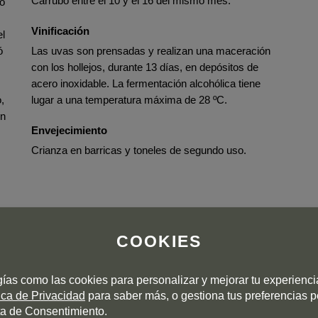
Carrubo entre el 10 y el 16 del mismo mes.
so
Vinificación
el
ó
Las uvas son prensadas y realizan una maceración
con los hollejos, durante 13 días, en depósitos de
acero inoxidable. La fermentación alcohólica tiene
,
lugar a una temperatura máxima de 28 ºC.
on
Envejecimiento
Crianza en barricas y toneles de segundo uso.
COOKIES
gías como las cookies para personalizar y mejorar tu experienc
tica de Privacidad
para saber más, o gestiona tus preferencias 
a de Consentimiento.