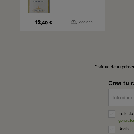
12
,40
€
Agotado
Disfruta de tu prime
Crea tu 
Introduce
He leído
generale
Recibe l