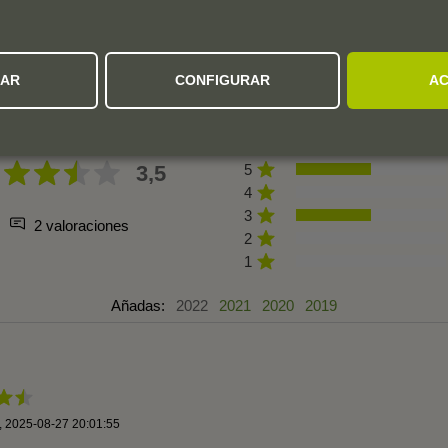
OPINION DE LOS CLIENTES
ZAR
CONFIGURAR
AC
3,5
5
4
3
2 valoraciones
2
1
Añadas:
2022
2021
2020
2019
,
2025-08-27 20:01:55