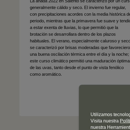
La añada 2022 en Salento se caracterizó por un cur
generalmente cálido y seco. El invierno fue regular,
con precipitaciones acordes con la media histórica d
periodo, mientras que la primavera fue suave y tendi
a estar exenta de lluvias, lo que permitió que la
brotación se desarrollara dentro de los plazos
habituales. El verano, especialmente caluroso y seco
se caracterizó por brisas moderadas que favorecier
una buena oscilación térmica entre el día y la noche;
este curso climático permitió una maduración óptima
de las uvas, tanto desde el punto de vista fenólico
como aromático.
Utilizamos tecnolo
Visita nuestra
Polí
nuestra Herramient