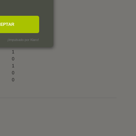
EPTAR
¡Impulsado por Klaro!
1
0
1
0
0