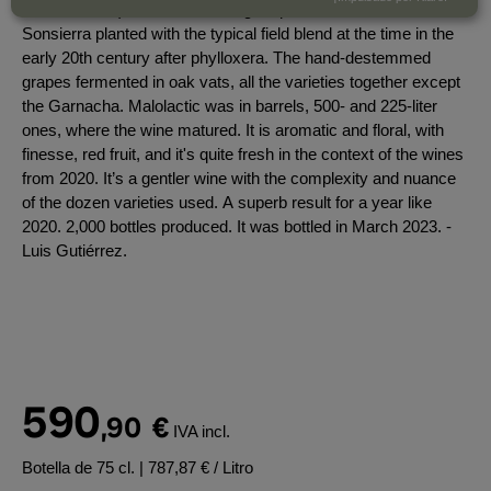
write Bardallo), located in the higher part of San Vicente de la
Sonsierra planted with the typical field blend at the time in the
early 20th century after phylloxera. The hand-destemmed
grapes fermented in oak vats, all the varieties together except
the Garnacha. Malolactic was in barrels, 500- and 225-liter
ones, where the wine matured. It is aromatic and floral, with
finesse, red fruit, and it's quite fresh in the context of the wines
from 2020. It’s a gentler wine with the complexity and nuance
of the dozen varieties used. A superb result for a year like
2020. 2,000 bottles produced. It was bottled in March 2023. -
Luis Gutiérrez.
590
,90
€
IVA incl.
Botella de 75 cl.
| 787,87 € / Litro