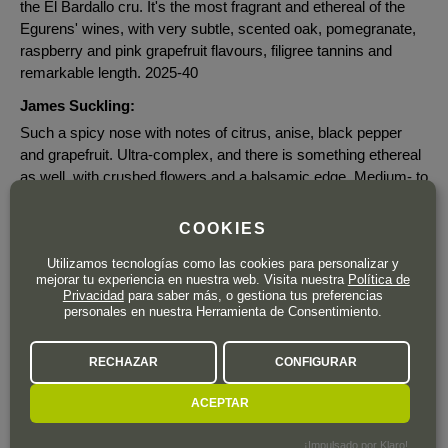
the El Bardallo cru. It's the most fragrant and ethereal of the
Egurens' wines, with very subtle, scented oak, pomegranate,
raspberry and pink grapefruit flavours, filigree tannins and
remarkable length. 2025-40
James Suckling:
Such a spicy nose with notes of citrus, anise, black pepper
and grapefruit. Ultra-complex, and there is something ethereal
as well, with crushed flowers and a balsamic edge. Medium- to
full-bodied with a zesty quality to the center palate that
surprises you. Tannins are firm and reactive. Super long with a
COOKIES
peppery finish. From a vineyard planted around 1905 with
Utilizamos tecnologías como las cookies para personalizar y
seven identified varieties and a few more not yet identified. The
mejorar tu experiencia en nuestra web. Visita nuestra
Política de
magic here is that this is not really full, but the energy is
Privacidad
para saber más, o gestiona tus preferencias
impressive. Drink or hold.
personales en nuestra Herramienta de Consentimiento.
The Wine Advocate:
RECHAZAR
CONFIGURAR
The 2020 Mágico was produced with 65% Tempranillo, 20%
Garnacha, 4.4% Calagraño, 3.2% Turruntés, 2.8 % Viura, 2.5%
ACEPTAR
Graciano, 1.1% other reds and white grapes and 1% Petit
Bouschet, all from one single vineyard, El Vardallo (others
¡Impulsado por Klaro!