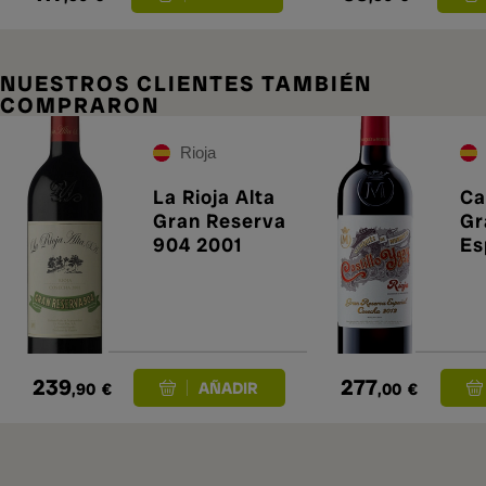
NUESTROS CLIENTES TAMBIÉN
COMPRARON
Rioja
La Rioja Alta
Ca
Gran Reserva
Gr
904 2001
Es
239
277
,90
€
,00
€