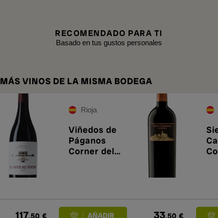
RECOMENDADO PARA TI
Basado en tus gustos personales
MÁS VINOS DE LA MISMA BODEGA
Rioja
Viñedos de
Si
Páganos
Ca
Corner del
Co
Puntido 2024
Pr
en
117
33
,50
€
,50
€