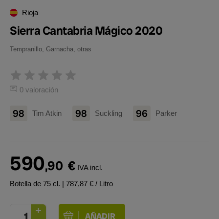
Rioja
Sierra Cantabria Mágico 2020
Tempranillo, Garnacha, otras
0 valoración
98
98
96
Tim Atkin
Suckling
Parker
590
,90
€
IVA incl.
Botella de 75 cl.
| 787,87 € / Litro