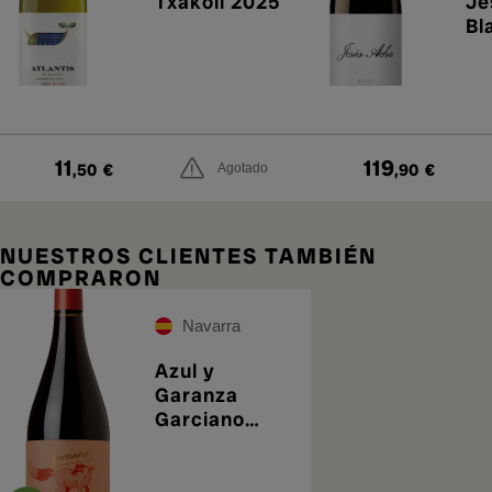
Txakolí 2025
Je
Bl
11
119
,50
€
,90
€
Agotado
NUESTROS CLIENTES TAMBIÉN
COMPRARON
Navarra
Azul y
Garanza
Garciano
2022