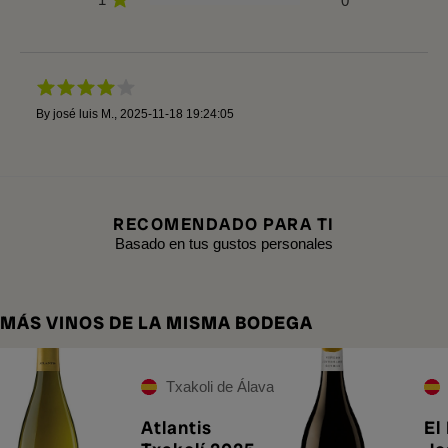
0
By
josé luis M.
,
2025-11-18 19:24:05
RECOMENDADO PARA TI
Basado en tus gustos personales
MÁS VINOS DE LA MISMA BODEGA
Txakoli de Álava
Atlantis
El