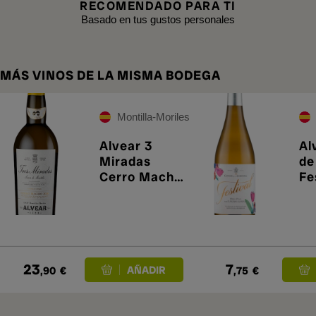
RECOMENDADO PARA TI
Basado en tus gustos personales
MÁS VINOS DE LA MISMA BODEGA
Montilla-Moriles
Alvear 3
Al
Miradas
de
Cerro Macho
Fe
2022
Pe
Xi
23
7
,90
€
,75
€